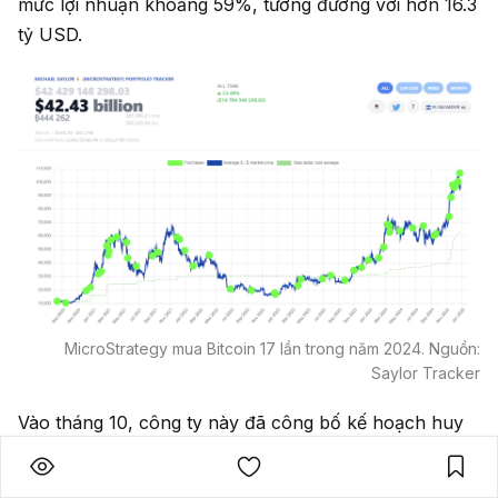
mức lợi nhuận khoảng 59%, tương đương với hơn 16.3
tỷ USD.
MicroStrategy mua Bitcoin 17 lần trong năm 2024. Nguồn:
Saylor Tracker
Vào tháng 10, công ty này đã công bố kế hoạch huy
động tổng cộng 42 tỷ USD thông qua việc chào bán
cổ phiếu và trái phiếu để phục vụ việc mua thêm