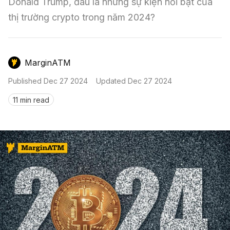
Nến & Price Action
Donald Trump, đâu là những sự kiện nổi bật của 
Kinh Nghiệm Đầu Tư
Sign in
thị trường crypto trong năm 2024?
GameFi
Mô Hình Biểu Đồ Giá
Sàn Giao Dịch
Công Cụ Đầu Tư
MarginATM
Published
Dec 27 2024
Updated
Dec 27 2024
11 min read