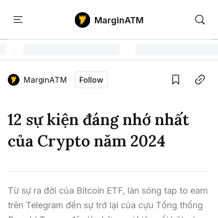
MarginATM
Kiến
Học
Săn
Thức
PTKT
Gem
Language edition
Vie
MarginATM
Follow
Home
Save
Copy link
Tin Tức Crypto
12 sự kiện đáng nhớ nhất
Tin Tức Bitcoin
ATM Analytics
của Crypto năm 2024
Phân Tích Bitcoin
Tin Tức Altcoin
Kiến Thức
Thuật Ngữ Cơ Bản
Phân Tích Ethereum
Tin Tức Thị Trường
Học PTKT
Từ sự ra đời của Bitcoin ETF, làn sóng tap to earn 
Chỉ Báo Kỹ Thuật
Kiến Thức Tổng Hợp
Phân Tích Thị Trường
Săn Gem
trên Telegram đến sự trở lại của cựu Tổng thống 
Airdrop