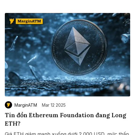
DeFi.
MarginATM
Mar 12 2025
Tin đồn Ethereum Foundation đang Long
ETH?
Giá ETH giảm mạnh xuống dưới 2,000 USD, mức thấp