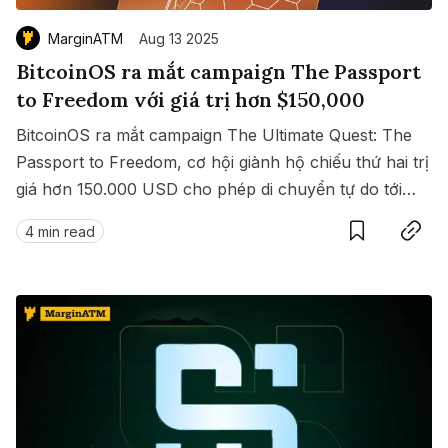
Nến & Price Action
Kinh Nghiệm Đầu Tư
Sign in
MarginATM
Aug 13 2025
GameFi
Mô Hình Biểu Đồ Giá
Sàn Giao Dịch
BitcoinOS ra mắt campaign The Passport
to Freedom với giá trị hơn $150,000
Công Cụ Đầu Tư
BitcoinOS ra mắt campaign The Ultimate Quest: The
Passport to Freedom, cơ hội giành hộ chiếu thứ hai trị
giá hơn 150.000 USD cho phép di chuyển tự do tới
Save
Copy link
hàng loạt quốc gia không cần visa.
4 min read