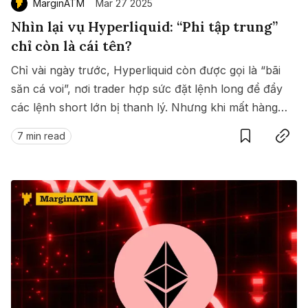
MarginATM
Mar 27 2025
Nhìn lại vụ Hyperliquid: “Phi tập trung”
chỉ còn là cái tên?
Chỉ vài ngày trước, Hyperliquid còn được gọi là “bãi
săn cá voi”, nơi trader hợp sức đặt lệnh long để đẩy
các lệnh short lớn bị thanh lý. Nhưng khi mất hàng
Save
Copy link
chục triệu USD, “bãi săn” này không thể ngồi yên
7 min read
nữa.