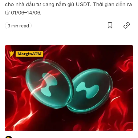
cho nhà đầu tư đang nắm giữ USDT. Thời gian diễn ra
từ 01/06–14/06.
Save
Copy link
3 min read