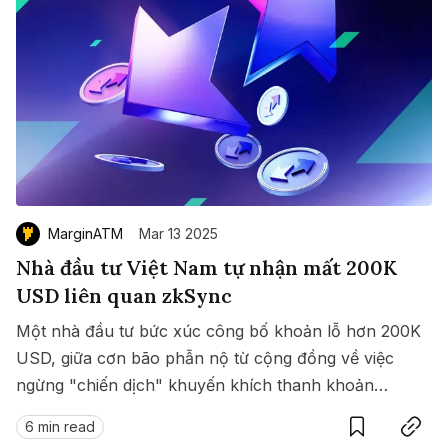
MarginATM
Mar 13 2025
Nhà đầu tư Việt Nam tự nhận mất 200K
USD liên quan zkSync
Một nhà đầu tư bức xúc công bố khoản lỗ hơn 200K
USD, giữa cơn bão phẫn nộ từ cộng đồng về việc
ngừng "chiến dịch" khuyến khích thanh khoản
Save
Copy link
zkSync Ignite. Đây từng được cho là nước đi tham
6 min read
vọng nhằm củng cố vị thế của zkSync trong mảng