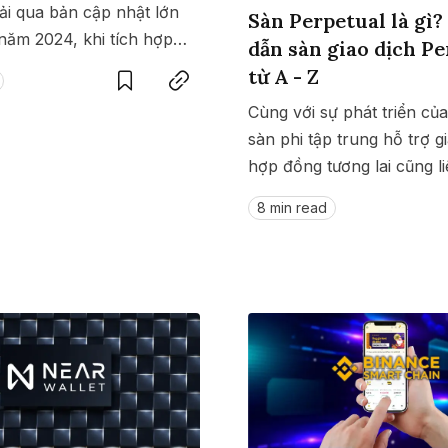
rải qua bản cập nhật lớn
Sàn Perpetual là gì
năm 2024, khi tích hợp
Save
Copy link
dẫn sàn giao dịch Pe
y đổi giao diện, cải tiến
từ A - Z
 Vậy Coin98 Super Wallet
Cùng với sự phát triển của
h sử dụng Coin98 Super
sàn phi tập trung hỗ trợ g
 thế nào?
hợp đồng tương lai cũng li
hiện, nổi bật nhất trong s
8 min read
Perpetual Protocol. Cùng 
sàn Perpetual là gì và các
chi tiết qua bài viết này.