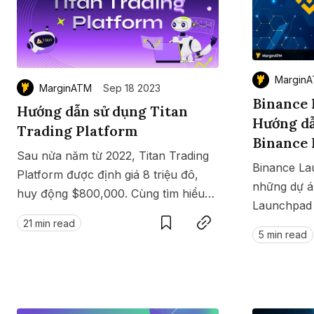
Margin
MarginATM
Sep 18 2023
Binance 
Hướng dẫn sử dụng Titan
Hướng dẫ
Trading Platform
Binance
Sau nửa năm từ 2022, Titan Trading
Binance Lau
Platform được định giá 8 triệu đô,
những dự á
huy động $800,000. Cùng tìm hiểu
Save
Copy link
Launchpad 
thông tin và cách sử dụng nền tảng
21 min read
tham gia IE
hỗ trợ giao dịch này.
5 min read
viết này.