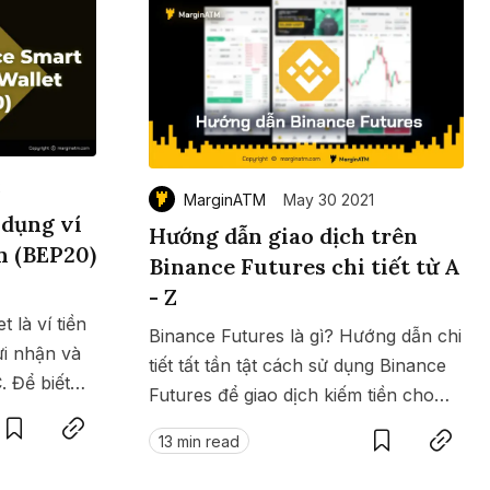
2
MarginATM
May 30 2021
 dụng ví
Hướng dẫn giao dịch trên
n (BEP20)
Binance Futures chi tiết từ A
- Z
 là ví tiền
Binance Futures là gì? Hướng dẫn chi
ửi nhận và
tiết tất tần tật cách sử dụng Binance
 Để biết
Save
Copy link
Futures để giao dịch kiếm tiền cho
Save
Copy link
g ví BSC,
mọi đối tượng tại đây.
13 min read