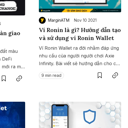
MarginATM
Nov 10 2021
4
Ví Ronin là gì? Hướng dẫn tạo
àn giao
và sử dụng ví Ronin Wallet
Ví Ronin Wallet ra đời nhằm đáp ứng
 đất màu
nhu cầu của người người chơi Axie
n DeFi
Infinity. Bài viết sẽ hướng dẫn cho các
Save
Copy link
ị mới ra mắt
Save
Copy link
bạn cách sử dụng ví Ronin Wallet một
ch sử dụng
9 min read
cách chi tiết.
hư thế nào?