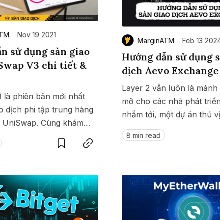
ATM
Nov 19 2021
MarginATM
Feb 13 202
n sử dụng sàn giao
Hướng dẫn sử dụng s
Swap V3 chi tiết &
dịch Aevo Exchange
Layer 2 vẫn luôn là mảnh
 là phiên bản mới nhất
mỡ cho các nhà phát triể
o dịch phi tập trung hàng
nhắm tới, một dự án thú v
ới UniSwap. Cùng khám
Save
Copy link
là Aevo Exchange. Vậy cá
8 min read
hiểu cách sử dụng
sàn giao dịch Aevo này n
3.