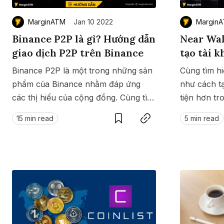
MarginATM
Jan 10 2022
Margin
Binance P2P là gì? Hướng dẫn
Near Wal
giao dịch P2P trên Binance
tạo tài 
Binance P2P là một trong những sản
Cùng tìm hi
phẩm của Binance nhằm đáp ứng
như cách t
các thị hiếu của cộng đồng. Cùng tìm
Save
Copy link
tiện hơn tr
hiểu về lợi ích và cách sử dụng
blockchain 
15 min read
5 min read
Binance P2P.