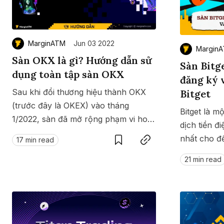
MarginATM
Jun 03 2022
Margin
Sàn OKX là gì? Hướng dẫn sử
Sàn Bitg
dụng toàn tập sàn OKX
đăng ký 
Sau khi đổi thương hiệu thành OKX
Bitget
(trước đây là OKEX) vào tháng
Bitget là m
1/2022, sàn đã mở rộng phạm vi hoạt
Save
Copy link
dịch tiền đ
động để cung cấp một số tính năng
nhất cho đế
17 min read
tập trung vào không gian DeFi cùng
tìm hiểu cá
hàng loạt các sản phẩm thương mại
21 min read
Bitget qua b
khác. Cùng tìm hiểu cách sử dụng
sàn OKX.