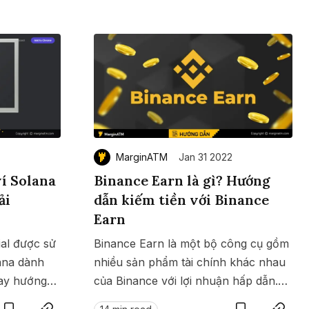
MarginATM
Jan 31 2022
í Solana
Binance Earn là gì? Hướng
ải
dẫn kiếm tiền với Binance
Earn
ial được sử
Binance Earn là một bộ công cụ gồm
ana dành
nhiều sản phẩm tài chính khác nhau
ay hướng
Save
Copy link
của Binance với lợi nhuận hấp dẫn.
Save
Copy link
 trải
Hướng dẫn cách kiếm tiền với