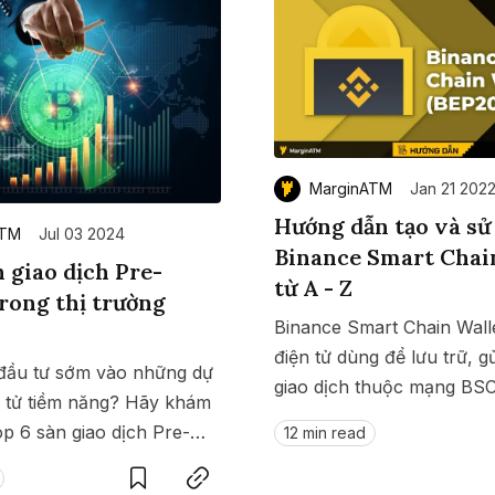
MarginATM
Jan 21 202
Hướng dẫn tạo và sử
ATM
Jul 03 2024
Binance Smart Chai
n giao dịch Pre-
từ A - Z
rong thị trường
Binance Smart Chain Wallet
điện tử dùng để lưu trữ, g
ầu tư sớm vào những dự
giao dịch thuộc mạng BSC.
n tử tiềm năng? Hãy khám
cách tạo cũng như sử dụn
p 6 sàn giao dịch Pre-
Save
Copy link
12 min read
bạn xem tại đây.
pto hàng đầu, nơi bạn có
n token trước khi chúng