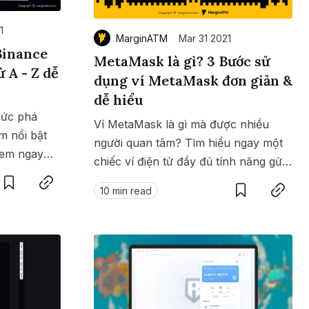
1
MarginATM
Mar 31 2021
Binance
MetaMask là gì? 3 Bước sử
 A - Z dễ
dụng ví MetaMask đơn giản &
dễ hiểu
bức phá
Ví MetaMask là gì mà được nhiều
m nổi bật
người quan tâm? Tìm hiểu ngay một
Xem ngay
Save
Copy link
chiếc ví điện tử đầy đủ tính năng gửi,
Save
Copy link
ce Smart
nhận hay swap các token qua bài viết
10 min read
này.