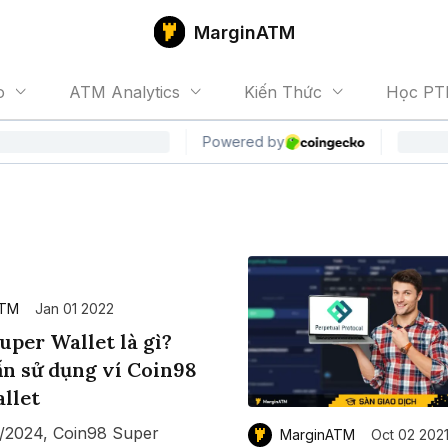
MarginATM
o
ATM Analytics
Kiến Thức
Học PT
ATM
Jan 01 2022
uper Wallet là gì?
n sử dụng ví Coin98
llet
/2024, Coin98 Super
MarginATM
Oct 02 202