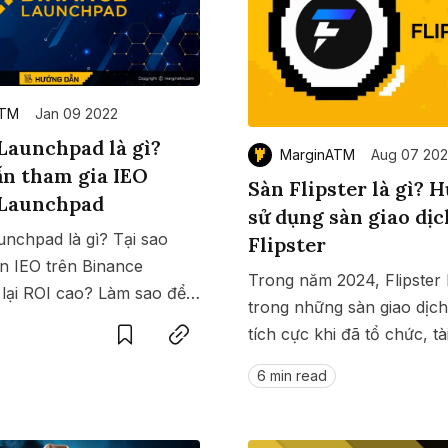
ATM
Jan 09 2022
Launchpad là gì?
MarginATM
Aug 07 20
n tham gia IEO
Sàn Flipster là gì? 
 Launchpad
sử dụng sàn giao dịc
nchpad là gì? Tại sao
Flipster
n IEO trên Binance
Trong năm 2024, Flipster 
lại ROI cao? Làm sao để
Save
Copy link
trong những sàn giao dịc
O, cùng tìm hiểu trong bài
tích cực khi đã tổ chức, tà
sự kiện. Dự án còn lọt to
6 min read
có khối lượng giao dịch lớ
tháng 7. Xem hướng dẫn s
Flipster tại đây.