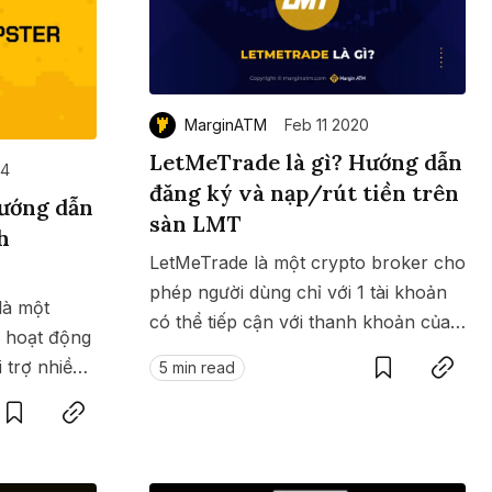
MarginATM
Feb 11 2020
LetMeTrade là gì? Hướng dẫn
24
đăng ký và nạp/rút tiền trên
Hướng dẫn
sàn LMT
h
LetMeTrade là một crypto broker cho
phép người dùng chỉ với 1 tài khoản
là một
có thể tiếp cận với thanh khoản của
Save
Copy link
h hoạt động
nhiều sàn lớn khác. Hôm nay mình
i trợ nhiều
Save
Copy link
5 min read
sẽ hướng dẫn anh em đăng ký và
p những sàn
nạp rút tiền trên sàn LetMeTrade đơn
n nhất
giản và dễ thực hiện.
ử dụng sàn