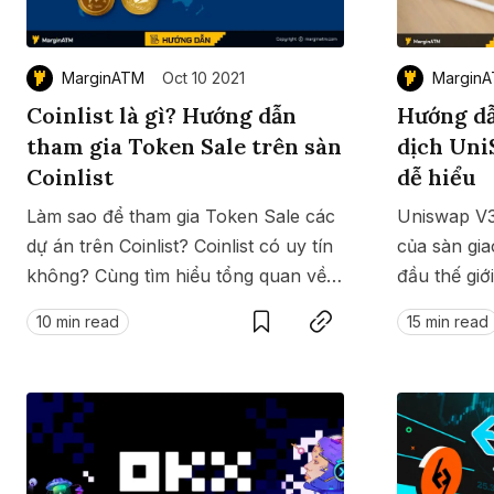
MarginATM
Oct 10 2021
Margin
Coinlist là gì? Hướng dẫn
Hướng dẫ
tham gia Token Sale trên sàn
dịch Uni
Coinlist
dễ hiểu
Làm sao để tham gia Token Sale các
Uniswap V3
dự án trên Coinlist? Coinlist có uy tín
của sàn gia
không? Cùng tìm hiểu tổng quan về
Save
Copy link
đầu thế gi
sàn Coinlist tại đây.
phá và tìm 
10 min read
15 min read
UniSwap V