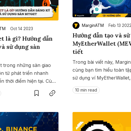
MarginATM
Feb 13 202
ATM
Oct 14 2023
Hướng dẫn tạo và sử
et là gì? Hướng dẫn
MyEtherWallet (MEW
và sử dụng sàn
tiết
Trong bài viết này, Marg
ột trong những sàn giao
cùng bạn tìm hiểu toàn tậ
iện tử phát triển nhanh
sử dụng ví MyEtherWallet,
n thời điểm hiện tại. Cùng
Save
Copy link
những ví crypto lâu đời n
ch đăng ký và sử dụng sàn
10 min read
nhiều người dùng.
ài viết sau.