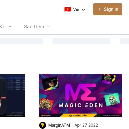
Sign in
Vie
AVAILABLE EDITIONS
KT
Săn Gem
Vie
Vietnamese
1
MarginATM
Apr 27 2022