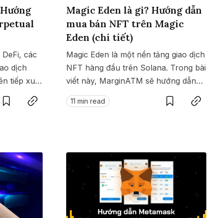
? Hướng
Magic Eden là gì? Hướng dẫn
rpetual
mua bán NFT trên Magic
Eden (chi tiết)
 DeFi, các
Magic Eden là một nền tảng giao dịch
iao dịch
NFT hàng đầu trên Solana. Trong bài
ên tiếp xuất
Save
Copy link
viết này, MarginATM sẽ hướng dẫn
Save
Copy link
ố đó là
giao dịch, mua bán NFT trên Magic
11 min read
tìm hiểu
Eden một cách chi tiết.
h giao dịch