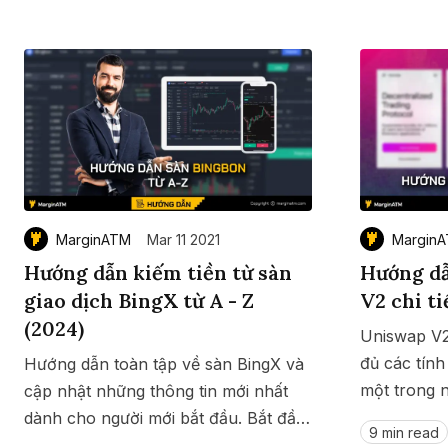
chính thức 
MarginATM
Mar 11 2021
Margin
Hướng dẫn kiếm tiền từ sàn
Hướng d
giao dịch BingX từ A - Z
V2 chi ti
(2024)
Uniswap V2
đủ các tính
Hướng dẫn toàn tập về sàn BingX và
một trong n
cập nhật những thông tin mới nhất
điện tử lớn
dành cho người mới bắt đầu. Bắt đầu
Save
Copy link
9 min read
dẫn sử dụng
kiếm tiền ngay với sàn BingX tại đây.