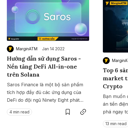
MarginATM
Jan 14 2022
Hướng dẫn sử dụng Saros -
Margin
Nền tảng DeFi All-in-one
Top 6 sà
trên Solana
market t
Saros Finance là một bộ sản phẩm
Crypto
tích hợp đầy đủ các ứng dụng của
Bạn muốn đ
DeFi do đội ngũ Ninety Eight phát
Save
Copy link
án tiền điệ
triển, được xây dựng trên hệ sinh thái
phá ngay to
4 min read
Solana. Xem hướng dẫn sử dụng
market Cry
Saros để trải nghiệm tại đây.
13 min read
thể mua bá