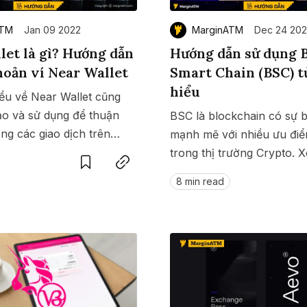
ATM
Jan 09 2022
MarginATM
Dec 24 202
let là gì? Hướng dẫn
Hướng dẫn sử dụng 
khoản ví Near Wallet
Smart Chain (BSC) từ
hiểu
ểu về Near Wallet cũng
ạo và sử dụng để thuận
BSC là blockchain có sự 
ong các giao dịch trên
Save
Copy link
mạnh mẽ với nhiều ưu điể
này.
trong thị trường Crypto. 
hướng dẫn sử dụng Binan
8 min read
Chain (BSC) tại đây.