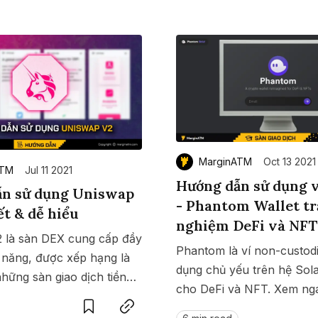
ra mắt.
MarginATM
Oct 13 2021
ATM
Jul 11 2021
Hướng dẫn sử dụng v
ẫn sử dụng Uniswap
- Phantom Wallet tr
ết & dễ hiểu
nghiệm DeFi và NFT
 là sàn DEX cung cấp đầy
Phantom là ví non-custod
 năng, được xếp hạng là
dụng chủ yếu trên hệ Sol
hững sàn giao dịch tiền
Save
Copy link
cho DeFi và NFT. Xem ng
 trên thế giới. Xem hướng
dẫn sử dụng ví Phantom để
 sàn Uniswap V2 tại đây.