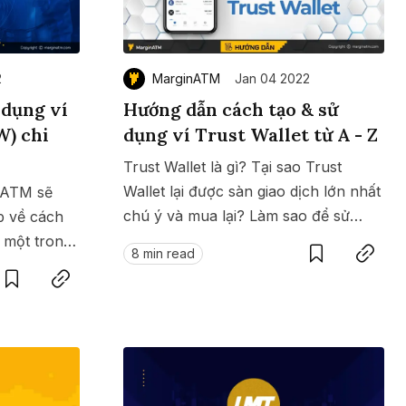
2
MarginATM
Jan 04 2022
 dụng ví
Hướng dẫn cách tạo & sử
) chi
dụng ví Trust Wallet từ A - Z
Trust Wallet là gì? Tại sao Trust
Wallet lại được sàn giao dịch lớn nhất
inATM sẽ
chú ý và mua lại? Làm sao để sử
Save
Copy link
p về cách
dụng ví Trust Wallet? Cùng tìm hiểu
 một trong
Save
Copy link
8 min read
về Trust Wallet tại đây.
hất và được