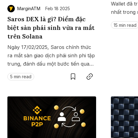
Wallet đã t
MarginATM
Feb 18 2025
GameFi
Mô Hình Biểu Đồ Giá
Sàn Giao Dịch
nhất trong 
Saros DEX là gì? Điểm đặc
thêm AI, tha
15 min read
biệt sàn phái sinh vừa ra mắt
Công Cụ Đầu Tư
tính năng…
trên Solana
là gì? Các
Wallet như
Ngày 17/02/2025, Saros chính thức
ra mắt sàn giao dịch phái sinh phi tập
trung, đánh dấu một bước tiến quan
Save
Copy link
trọng trong hệ sinh thái Saros. Vậy
5 min read
Saros DEX là gì? Sàn giao dịch này
có điểm gì đặc biệt?