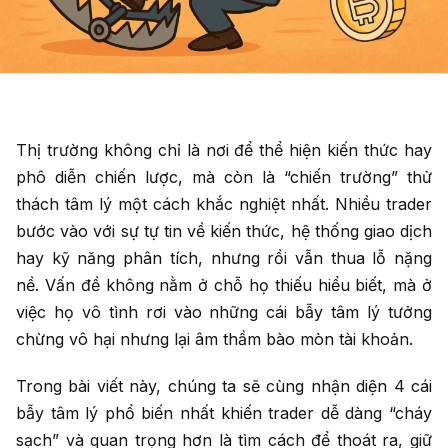
Thị trường không chỉ là nơi để thể hiện kiến thức hay
phô diễn chiến lược, mà còn là “chiến trường” thử
thách tâm lý một cách khắc nghiệt nhất. Nhiều trader
bước vào với sự tự tin về kiến thức, hệ thống giao dịch
hay kỹ năng phân tích, nhưng rồi vẫn thua lỗ nặng
nề. Vấn đề không nằm ở chỗ họ thiếu hiểu biết, mà ở
việc họ vô tình rơi vào những cái bẫy tâm lý tưởng
chừng vô hại nhưng lại âm thầm bào mòn tài khoản.
Trong bài viết này, chúng ta sẽ cùng nhận diện 4 cái
bẫy tâm lý phổ biến nhất khiến trader dễ dàng “cháy
sạch” và quan trọng hơn là tìm cách để thoát ra, giữ