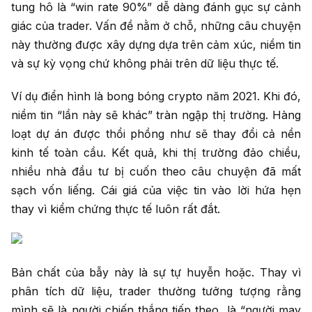
tung hô là “win rate 90%” dễ dàng đánh gục sự cảnh
giác của trader. Vấn đề nằm ở chỗ, những câu chuyện
này thường được xây dựng dựa trên cảm xúc, niềm tin
và sự kỳ vọng chứ không phải trên dữ liệu thực tế.
Ví dụ điển hình là bong bóng crypto năm 2021. Khi đó,
niềm tin “lần này sẽ khác” tràn ngập thị trường. Hàng
loạt dự án được thổi phồng như sẽ thay đổi cả nền
kinh tế toàn cầu. Kết quả, khi thị trường đảo chiều,
nhiều nhà đầu tư bị cuốn theo câu chuyện đã mất
sạch vốn liếng. Cái giá của việc tin vào lời hứa hẹn
thay vì kiểm chứng thực tế luôn rất đắt.
Bản chất của bẫy này là sự tự huyễn hoặc. Thay vì
phân tích dữ liệu, trader thường tưởng tượng rằng
mình sẽ là người chiến thắng tiếp theo, là “người may