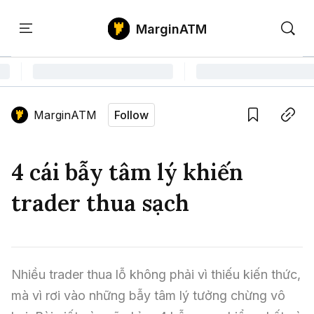
MarginATM
Kiến
Học
Săn
Thức
PTKT
Gem
Language edition
Vie
MarginATM
Follow
Home
Save
Copy link
Tin Tức Crypto
4 cái bẫy tâm lý khiến
Tin Tức Bitcoin
ATM Analytics
trader thua sạch
Phân Tích Bitcoin
Tin Tức Altcoin
Kiến Thức
Thuật Ngữ Cơ Bản
Phân Tích Ethereum
Tin Tức Thị Trường
Học PTKT
Nhiều trader thua lỗ không phải vì thiếu kiến thức, 
Chỉ Báo Kỹ Thuật
Kiến Thức Tổng Hợp
Phân Tích Thị Trường
Săn Gem
mà vì rơi vào những bẫy tâm lý tưởng chừng vô 
Airdrop