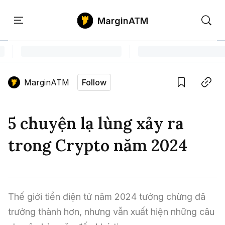
MarginATM
Kiến
Học
Săn
Thức
PTKT
Gem
Language edition
Vie
MarginATM
Follow
Home
Save
Copy link
Tin Tức Crypto
5 chuyện lạ lùng xảy ra
Tin Tức Bitcoin
ATM Analytics
trong Crypto năm 2024
Phân Tích Bitcoin
Tin Tức Altcoin
Kiến Thức
Thuật Ngữ Cơ Bản
Phân Tích Ethereum
Tin Tức Thị Trường
Học PTKT
Thế giới tiền điện tử năm 2024 tưởng chừng đã 
Chỉ Báo Kỹ Thuật
Kiến Thức Tổng Hợp
Phân Tích Thị Trường
Săn Gem
trưởng thành hơn, nhưng vẫn xuất hiện những câu 
Airdrop