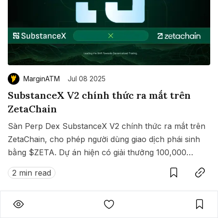
MarginATM
Jul 08 2025
SubstanceX V2 chính thức ra mắt trên
ZetaChain
Sàn Perp Dex SubstanceX V2 chính thức ra mắt trên
ZetaChain, cho phép người dùng giao dịch phái sinh
bằng $ZETA. Dự án hiện có giải thưởng 100,000
Save
Copy link
$ZETA diễn ra từ 8 đến 15/07/2025.
2 min read