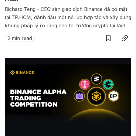
Richard Teng - CEO sàn giao dịch Binance đã có mặt
tại TP.HCM, đánh dấu một nỗ lực hợp tác và xây dựng
khung pháp lý rõ ràng cho thị trường crypto tại Việt
Save
Copy link
Nam.
2 min read