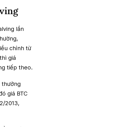
lving
lving lần
thường,
iều chỉnh từ
hì giá
g tiếp theo.
n thưởng
đó giá BTC
2/2013,