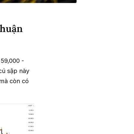
nhuận
 59,000 -
cú sập này
, mà còn có