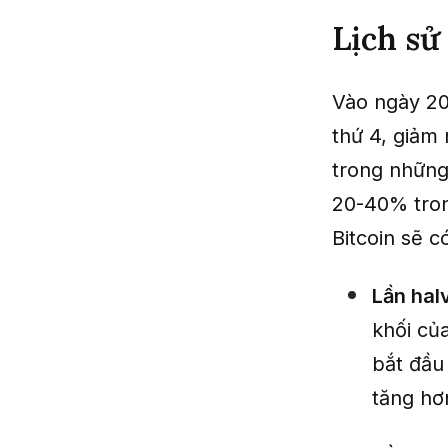
Lịch sử
Vào ngày 20/
thứ 4, giảm
trong những 
20-40% tron
Bitcoin sẽ 
Lần halv
khối củ
bắt đầu
tăng hơ