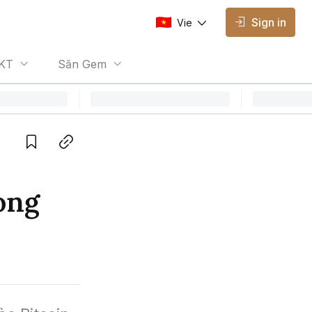
Sign in
Vie
AVAILABLE EDITIONS
KT
Săn Gem
Vie
Vietnamese
Save
Copy link
ong