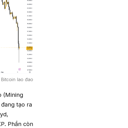
Bitcoin lao đao
o (Mining
n đang tạo ra
yd,
XP. Phần còn