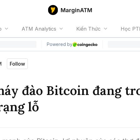
MarginATM
o
ATM Analytics
Kiến Thức
Học PT
M
Follow
áy đào Bitcoin đang tr
rạng lỗ