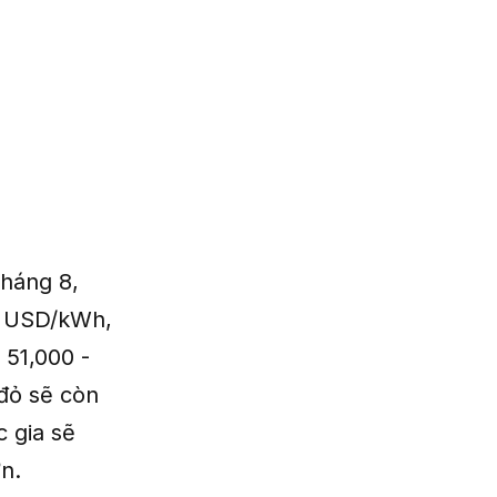
tháng 8,
07 USD/kWh,
 51,000 -
đỏ sẽ còn
c gia sẽ
n.