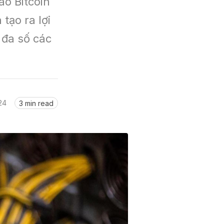
o Bitcoin 
ạo ra lợi 
đa số các 
24
3 min read