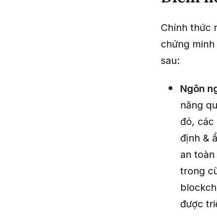
Chính thức 
chứng minh 
sau:
Ngôn ng
năng qu
đó, các 
định & 
an toàn
trong c
blockcha
được tr