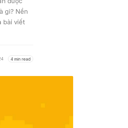
án được 
à gì? Nền 
bài viết 
24
4 min read