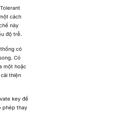
 Tolerant
 một cách
 chế này
u độ trễ.
 thống có
 song. Có
ua một hoặc
 cải thiện
ivate key để
o phép thay