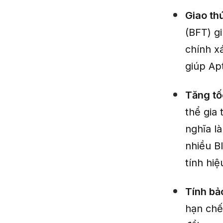
Giao th
(BFT) g
chính x
giúp Ap
Tăng tố
thể gia 
nghĩa là
nhiều Bl
tính hi
Tính bả
hạn chế