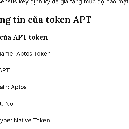
sensus key định kỳ để gia tăng mức độ bảo mật
ng tin của token APT
của APT token
Name: Aptos Token
 APT
ain: Aptos
t: No
ype: Native Token