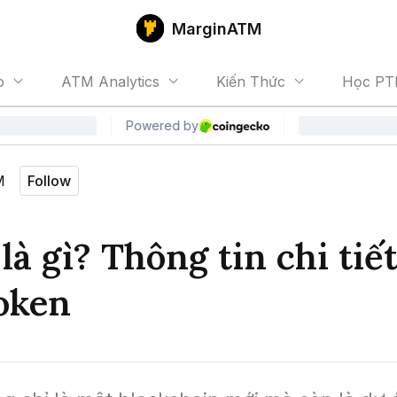
MarginATM
o
ATM Analytics
Kiến Thức
Học PT
M
Follow
là gì? Thông tin chi tiế
oken