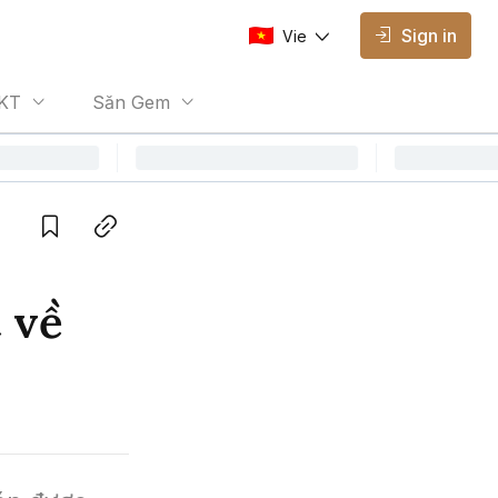
Sign in
Vie
AVAILABLE EDITIONS
KT
Săn Gem
Vie
Vietnamese
Save
Copy link
t về