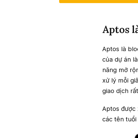
Aptos l
Aptos là blo
của dự án là
năng mở rộn
xử lý mỗi gi
giao dịch rấ
Aptos được 
các tên tuổ