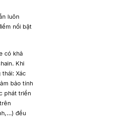
ẫn luôn
iểm nổi bật
e có khả
hain. Khi
 thái: Xác
đảm bảo tính
 phát triển
trên
h,...) đều