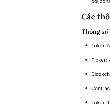
đổi con
Các thô
Thông số 
Token 
Ticker:
Blockch
Contrac
Token T