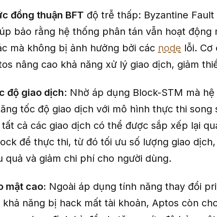
ức đồng thuận BFT
độ trễ thấp: Byzantine Fault
iúp bảo rằng hệ thống phân tán vẫn hoạt động
ác mà không bị ảnh hưởng bởi các
node
lỗi. Cơ
tos nâng cao khả năng xử lý giao dịch, giảm thiể
c độ giao dịch
: Nhờ áp dụng Block-STM mà hệ
tăng tốc độ giao dịch với mô hình thực thi song
 tất cả các giao dịch có thể được sắp xếp lại q
ock để thực thi, từ đó tối ưu số lượng giao dịch,
ệu quả và giảm chi phí cho người dùng.
o mật cao:
Ngoài áp dụng tính năng thay đổi pr
 khả năng bị hack mất tài khoản, Aptos còn ch