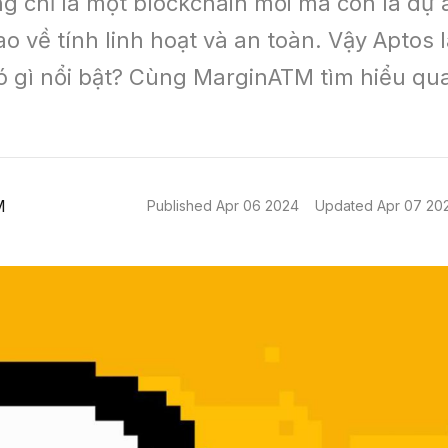
g chỉ là một blockchain mới mà còn là dự 
o về tính linh hoạt và an toàn. Vậy Aptos l
ó gì nổi bật? Cùng MarginATM tìm hiểu qua 
M
Published
Apr 06 2024
Updated
Apr 07 20