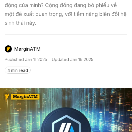
Nến & Price Action
Kinh Nghiệm Đầu Tư
Sign in
động của mình? Cộng đồng đang bỏ phiếu về 
một đề xuất quan trọng, với tiềm năng biến đổi hệ 
GameFi
Mô Hình Biểu Đồ Giá
Sàn Giao Dịch
sinh thái này.
Công Cụ Đầu Tư
MarginATM
Published
Jan 11 2025
Updated
Jan 16 2025
4 min read