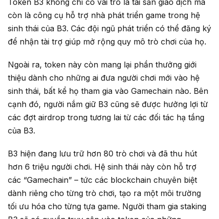
Token B3 không chỉ có vai trò là tài sản giao dịch mà
còn là công cụ hỗ trợ nhà phát triển game trong hệ
sinh thái của B3. Các đội ngũ phát triển có thể đăng ký
để nhận tài trợ giúp mở rộng quy mô trò chơi của họ.
Ngoài ra, token này còn mang lại phần thưởng giới
thiệu dành cho những ai đưa người chơi mới vào hệ
sinh thái, bất kể họ tham gia vào Gamechain nào. Bên
cạnh đó, người nắm giữ B3 cũng sẽ được hưởng lợi từ
các đợt airdrop trong tương lai từ các đối tác hạ tầng
của B3.
B3 hiện đang lưu trữ hơn 80 trò chơi và đã thu hút
hơn 6 triệu người chơi. Hệ sinh thái này còn hỗ trợ
các “Gamechain” – tức các blockchain chuyên biệt
dành riêng cho từng trò chơi, tạo ra một môi trường
tối ưu hóa cho từng tựa game. Người tham gia staking