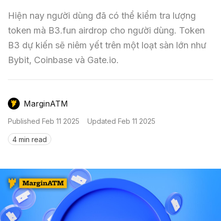
Nến & Price Action
Kinh Nghiệm Đầu Tư
Sign in
Hiện nay người dùng đã có thể kiểm tra lượng 
GameFi
Mô Hình Biểu Đồ Giá
Sàn Giao Dịch
token mà B3.fun airdrop cho người dùng. Token 
B3 dự kiến sẽ niêm yết trên một loạt sàn lớn như 
Công Cụ Đầu Tư
Bybit, Coinbase và Gate.io.
MarginATM
Published
Feb 11 2025
Updated
Feb 11 2025
4 min read