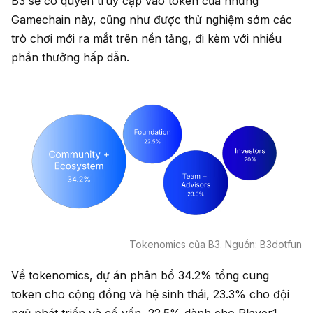
B3 sẽ có quyền truy cập vào token của những
Gamechain này, cũng như được thử nghiệm sớm các
trò chơi mới ra mắt trên nền tảng, đi kèm với nhiều
phần thưởng hấp dẫn.
Tokenomics của B3. Nguồn: B3dotfun
Về tokenomics, dự án phân bổ 34.2% tổng cung
token cho cộng đồng và hệ sinh thái, 23.3% cho đội
ngũ phát triển và cố vấn, 22.5% dành cho Player1