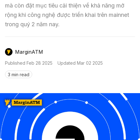
Nến & Price Action
Kinh Nghiệm Đầu Tư
Sign in
mà còn đặt mục tiêu cải thiện về khả năng mở 
rộng khi công nghệ được triển khai trên mainnet 
GameFi
Mô Hình Biểu Đồ Giá
Sàn Giao Dịch
trong quý 2 năm nay.
Công Cụ Đầu Tư
MarginATM
Published
Feb 28 2025
Updated
Mar 02 2025
3 min read