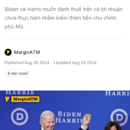
Nến & Price Action
Kinh Nghiệm Đầu Tư
Sign in
Biden và Harris muốn đánh thuế trên cả lợi nhuận 
GameFi
Mô Hình Biểu Đồ Giá
Sàn Giao Dịch
chưa thực hiện nhằm kiếm thêm tiền cho chính 
phủ Mỹ.
Công Cụ Đầu Tư
MarginATM
Published
Aug 29 2024
Updated
Aug 29 2024
4 min read