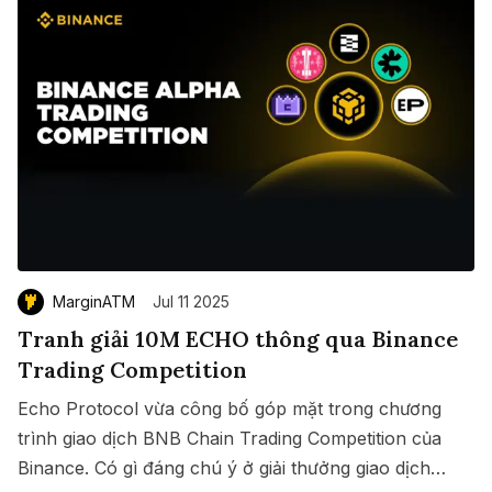
MarginATM
Jul 11 2025
Tranh giải 10M ECHO thông qua Binance
Trading Competition
Echo Protocol vừa công bố góp mặt trong chương
trình giao dịch BNB Chain Trading Competition của
Binance. Có gì đáng chú ý ở giải thưởng giao dịch
Save
Copy link