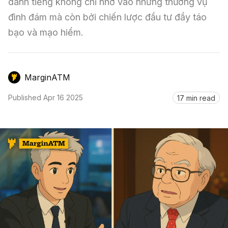
Nến & Price Action
danh tiếng không chỉ nhờ vào những thương vụ 
Kinh Nghiệm Đầu Tư
Sign in
đình đám mà còn bởi chiến lược đầu tư đầy táo 
GameFi
Mô Hình Biểu Đồ Giá
Sàn Giao Dịch
bạo và mạo hiểm.
Công Cụ Đầu Tư
MarginATM
Published
Apr 16 2025
17 min read