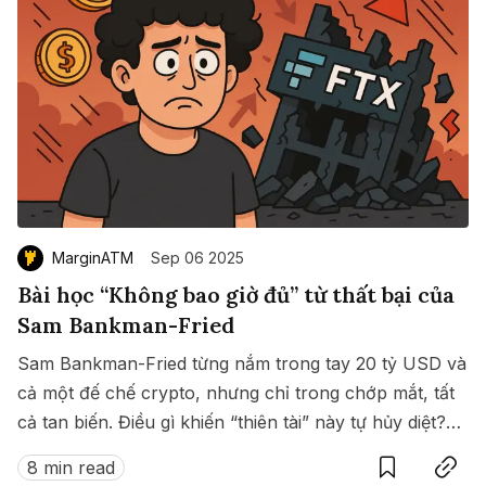
MarginATM
Sep 06 2025
Bài học “Không bao giờ đủ” từ thất bại của
Sam Bankman-Fried
Sam Bankman-Fried từng nắm trong tay 20 tỷ USD và
cả một đế chế crypto, nhưng chỉ trong chớp mắt, tất
cả tan biến. Điều gì khiến “thiên tài” này tự hủy diệt?
Save
Copy link
Bài học nào ẩn sau cú sụp đổ lịch sử ấy?
8 min read