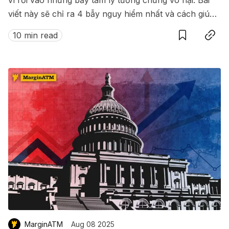
vì rơi vào những bẫy tâm lý tưởng chừng vô hại. Bài
viết này sẽ chỉ ra 4 bẫy nguy hiểm nhất và cách giúp
Save
Copy link
bạn tồn tại lâu dài trên thị trường.
10 min read
MarginATM
Aug 08 2025