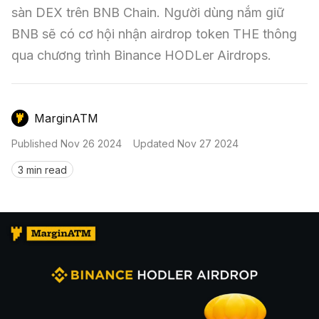
Nến & Price Action
Kinh Nghiệm Đầu Tư
Sign in
sàn DEX trên BNB Chain. Người dùng nắm giữ 
BNB sẽ có cơ hội nhận airdrop token THE thông 
GameFi
Mô Hình Biểu Đồ Giá
Sàn Giao Dịch
qua chương trình Binance HODLer Airdrops.
Công Cụ Đầu Tư
MarginATM
Published
Nov 26 2024
Updated
Nov 27 2024
3 min read