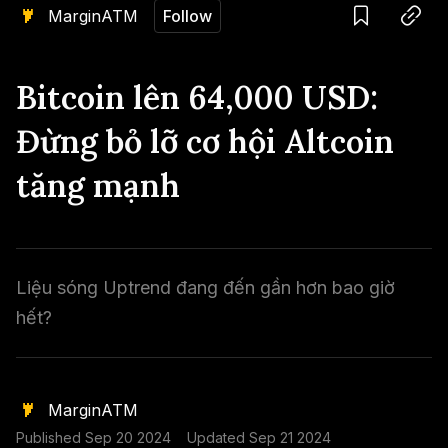
Nến & Price Action
Kinh Nghiệm Đầu Tư
Sign in
MarginATM
Follow
GameFi
Mô Hình Biểu Đồ Giá
Sàn Giao Dịch
Save
Copy link
Bitcoin lên 64,000 USD:
Công Cụ Đầu Tư
Đừng bỏ lỡ cơ hội Altcoin
tăng mạnh
Liệu sóng Uptrend đang đến gần hơn bao giờ
hết?
MarginATM
Published
Sep 20 2024
Updated
Sep 21 2024