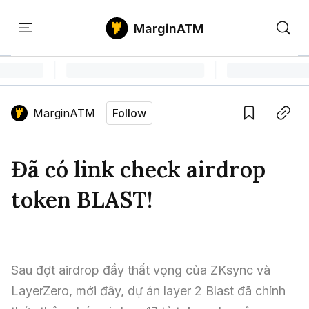
MarginATM
Kiến
Học
Săn
Thức
PTKT
Gem
Language edition
Vie
MarginATM
Follow
Home
Save
Copy link
Tin Tức Crypto
Đã có link check airdrop
Tin Tức Bitcoin
ATM Analytics
token BLAST!
Phân Tích Bitcoin
Tin Tức Altcoin
Kiến Thức
Thuật Ngữ Cơ Bản
Phân Tích Ethereum
Tin Tức Thị Trường
Học PTKT
Sau đợt airdrop đầy thất vọng của ZKsync và 
Chỉ Báo Kỹ Thuật
Kiến Thức Tổng Hợp
Phân Tích Thị Trường
Săn Gem
LayerZero, mới đây, dự án layer 2 Blast đã chính 
Airdrop