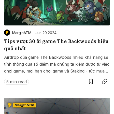
MarginATM
Jun 20 2024
Tips vượt 30 ải game The Backwoods hiệu
quả nhất
Airdrop của game The Backwoods nhiều khả năng sẽ
tính thông qua số điểm mà chúng ta kiếm được từ việc
chơi game, mời bạn chơi game và Staking - tức mua
Save
Copy link
NFT The Backwoods và Staking vào Vault để tối ưu
5 min read
điểm.