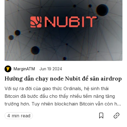
MarginATM
Jun 19 2024
Hướng dẫn chạy node Nubit để săn airdrop
Với sự ra đời của giao thức Ordinals, hệ sinh thái
Bitcoin đã bước đầu cho thấy nhiều tiềm năng tăng
trưởng hơn. Tuy nhiên blockchain Bitcoin vẫn còn hạn
Save
Copy link
chế về khả năng mở rộng, và Nubit được phát triển
4 min read
để giải quyết hạn chế này.