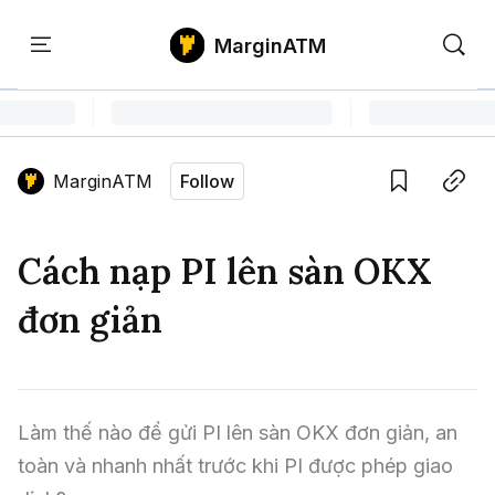
MarginATM
Kiến
Học
Săn
Thức
PTKT
Gem
Language edition
Vie
MarginATM
Follow
Home
Save
Copy link
Tin Tức Crypto
Cách nạp PI lên sàn OKX
Tin Tức Bitcoin
ATM Analytics
đơn giản
Phân Tích Bitcoin
Tin Tức Altcoin
Kiến Thức
Thuật Ngữ Cơ Bản
Phân Tích Ethereum
Tin Tức Thị Trường
Học PTKT
Làm thế nào để gửi PI lên sàn OKX đơn giản, an 
Chỉ Báo Kỹ Thuật
Kiến Thức Tổng Hợp
Phân Tích Thị Trường
Săn Gem
toàn và nhanh nhất trước khi PI được phép giao 
Airdrop