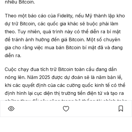
nhiều Bitcoin.
Theo một báo cáo của Fidelity, nếu Mỹ thành lập kho
dự trữ Bitcoin, các quốc gia khác sẽ buộc phải làm
theo. Tuy nhiên, quá trình này có thể diễn ra bí mật
để tránh ảnh hưởng đến giá Bitcoin. Một số chuyên
gia cho rằng việc mua bán Bitcoin bí mật đã và đang
diễn ra.
Cuộc chạy đua tích trữ Bitcoin toàn cầu đang dần
nóng lên. Năm 2025 được dự đoán sẽ là năm bản lề,
khi các quyết định của các cường quốc kinh tế có thể
định hình lại cục diện thị trường tiền điện tử và tạo ra
những thay đổi sâu rộng trong hệ thống tài chính toàn
cầu.
Liệu Bitcoin có trở thành "vàng kỹ thuật số" của thế
kỷ 21? Câu trả lời sẽ phụ thuộc vào những bước đi tiếp