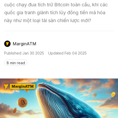
Nến & Price Action
Kinh Nghiệm Đầu Tư
Sign in
cuộc chạy đua tích trữ Bitcoin toàn cầu, khi các 
quốc gia tranh giành tích lũy đồng tiền mã hóa 
GameFi
Mô Hình Biểu Đồ Giá
Sàn Giao Dịch
này như một loại tài sản chiến lược mới?
Công Cụ Đầu Tư
MarginATM
Published
Jan 30 2025
Updated
Feb 04 2025
8 min read