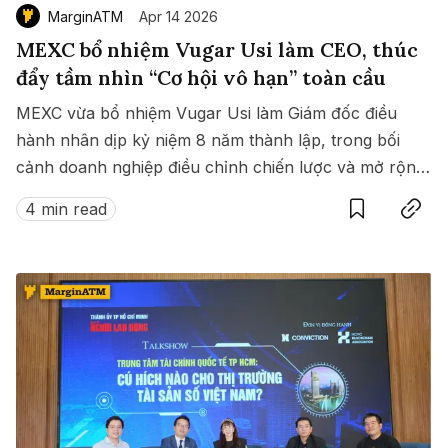
MarginATM
Apr 14 2026
MEXC bổ nhiệm Vugar Usi làm CEO, thúc
đẩy tầm nhìn “Cơ hội vô hạn” toàn cầu
MEXC vừa bổ nhiệm Vugar Usi làm Giám đốc điều
hành nhân dịp kỷ niệm 8 năm thành lập, trong bối
cảnh doanh nghiệp điều chỉnh chiến lược và mở rộng
Save
Copy link
hoạt động toàn cầu theo triết lý “Người dùng trên hết”
4 min read
và tầm nhìn “Cơ hội vô hạn”.