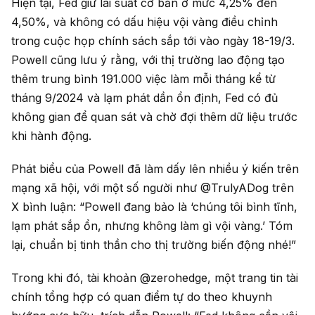
Hiện tại, Fed giữ lãi suất cơ bản ở mức 4,25% đến
4,50%, và không có dấu hiệu vội vàng điều chỉnh
trong cuộc họp chính sách sắp tới vào ngày 18-19/3.
Powell cũng lưu ý rằng, với thị trường lao động tạo
thêm trung bình 191.000 việc làm mỗi tháng kể từ
tháng 9/2024 và lạm phát dần ổn định, Fed có đủ
không gian để quan sát và chờ đợi thêm dữ liệu trước
khi hành động.
Phát biểu của Powell đã làm dấy lên nhiều ý kiến trên
mạng xã hội, với một số người như @TrulyADog trên
X bình luận: “Powell đang bảo là ‘chúng tôi bình tĩnh,
lạm phát sắp ổn, nhưng không làm gì vội vàng.’ Tóm
lại, chuẩn bị tinh thần cho thị trường biến động nhé!”
Trong khi đó, tài khoản @zerohedge, một trang tin tài
chính tổng hợp có quan điểm tự do theo khuynh