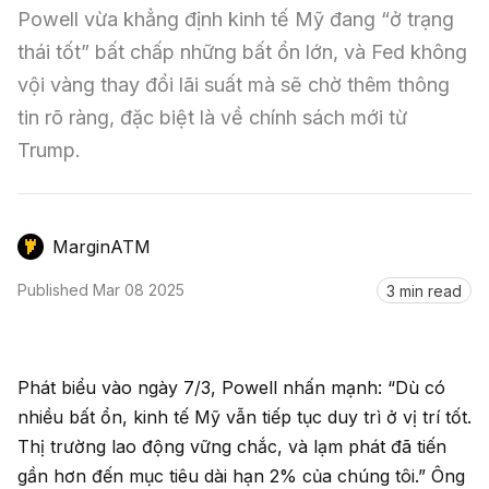
Nến & Price Action
Kinh Nghiệm Đầu Tư
Sign in
Powell vừa khẳng định kinh tế Mỹ đang “ở trạng 
thái tốt” bất chấp những bất ổn lớn, và Fed không 
GameFi
Mô Hình Biểu Đồ Giá
Sàn Giao Dịch
vội vàng thay đổi lãi suất mà sẽ chờ thêm thông 
Công Cụ Đầu Tư
tin rõ ràng, đặc biệt là về chính sách mới từ 
Trump.
MarginATM
Published
Mar 08 2025
3 min read
Phát biểu vào ngày 7/3, Powell nhấn mạnh: “Dù có
nhiều bất ổn, kinh tế Mỹ vẫn tiếp tục duy trì ở vị trí tốt.
Thị trường lao động vững chắc, và lạm phát đã tiến
gần hơn đến mục tiêu dài hạn 2% của chúng tôi.” Ông