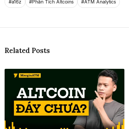
#
a16z
#
Phân Tích Altcoins
#
ATM Analytics
Related Posts