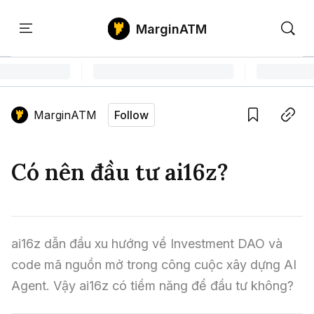
MarginATM
Kiến
Học
Săn
Thức
PTKT
Gem
Language edition
Vie
MarginATM
Follow
Home
Save
Copy link
Tin Tức Crypto
Có nên đầu tư ai16z?
Tin Tức Bitcoin
ATM Analytics
Phân Tích Bitcoin
Tin Tức Altcoin
Kiến Thức
ai16z dẫn đầu xu hướng về Investment DAO và 
Thuật Ngữ Cơ Bản
Phân Tích Ethereum
Tin Tức Thị Trường
Học PTKT
code mã nguồn mở trong công cuộc xây dựng AI 
Chỉ Báo Kỹ Thuật
Kiến Thức Tổng Hợp
Phân Tích Thị Trường
Agent. Vậy ai16z có tiềm năng để đầu tư không?
Săn Gem
Airdrop