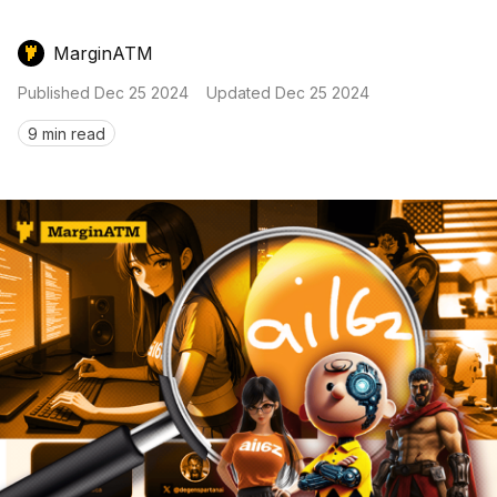
Nến & Price Action
Kinh Nghiệm Đầu Tư
Sign in
MarginATM
GameFi
Mô Hình Biểu Đồ Giá
Sàn Giao Dịch
Published
Dec 25 2024
Updated
Dec 25 2024
Công Cụ Đầu Tư
9 min read