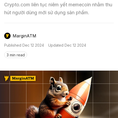
Nến & Price Action
Kinh Nghiệm Đầu Tư
Sign in
Crypto.com liên tục niêm yết memecoin nhằm thu 
hút người dùng mới sử dụng sản phẩm.
GameFi
Mô Hình Biểu Đồ Giá
Sàn Giao Dịch
Công Cụ Đầu Tư
MarginATM
Published
Dec 12 2024
Updated
Dec 12 2024
3 min read