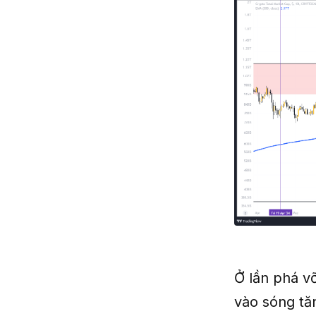
Ở lần phá v
vào sóng tă