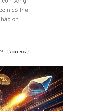
 con sóng 
oin có thể 
báo on 
24
3 min read