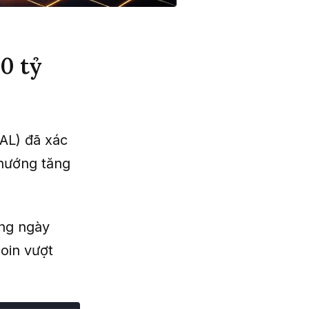
0 tỷ
AL) đã xác
 hướng tăng
ang ngày
coin vượt