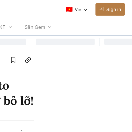
Sign in
Vie
AVAILABLE EDITIONS
KT
Săn Gem
Vie
Vietnamese
Save
Copy link
to
bỏ lỡ!