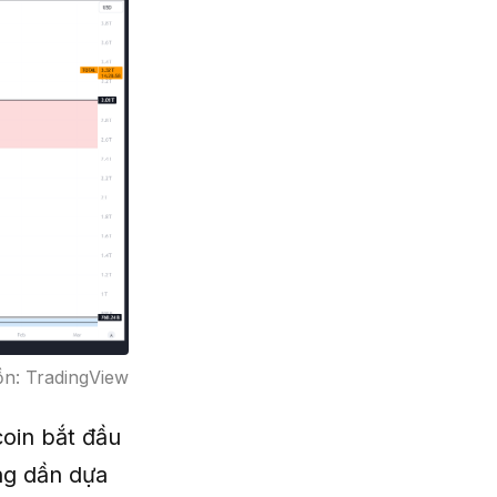
n: TradingView
oin bắt đầu
ng dần dựa