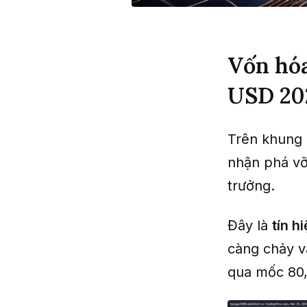
Vốn hóa
USD 20
Trên khung 
nhận phá vỡ
trưởng.
Đây là
tín h
càng chảy v
qua mốc 80