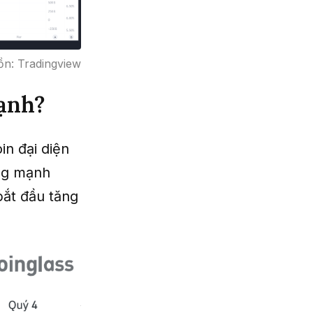
ồn: Tradingview
mạnh?
in đại diện
ăng mạnh
bắt đầu tăng