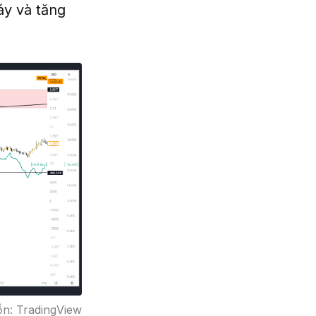
áy và tăng
ồn: TradingView