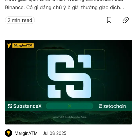
Binance. Có gì đáng chú ý ở giải thưởng giao dịch
Save
Copy link
này?
2 min read
MarginATM
Jul 08 2025