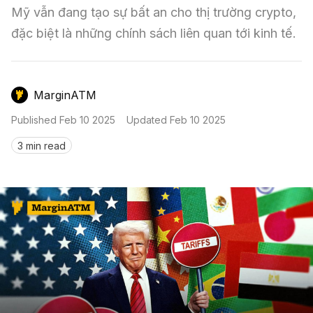
Nến & Price Action
Kinh Nghiệm Đầu Tư
Sign in
Mỹ vẫn đang tạo sự bất an cho thị trường crypto, 
đặc biệt là những chính sách liên quan tới kinh tế.
GameFi
Mô Hình Biểu Đồ Giá
Sàn Giao Dịch
Công Cụ Đầu Tư
MarginATM
Published
Feb 10 2025
Updated
Feb 10 2025
3 min read