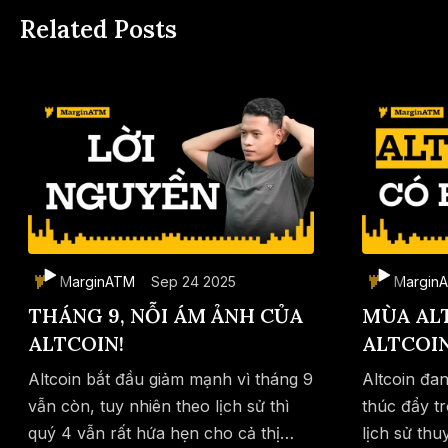
Related Posts
MarginATM
Sep 24 2025
Margin
THÁNG 9, NỖI ÁM ẢNH CỦA
MÙA AL
ALTCOIN!
ALTCOIN
Altcoin bắt đầu giảm mạnh vì tháng 9
Altcoin đa
vẫn còn, tuy nhiên theo lịch sử thì
thúc đẩy t
quý 4 vẫn rất hứa hẹn cho cả thị
Save
Copy link
lịch sử th