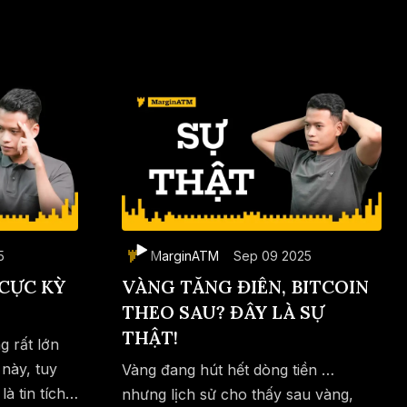
5
MarginATM
Sep 09 2025
CỰC KỲ
VÀNG TĂNG ĐIÊN, BITCOIN
THEO SAU? ĐÂY LÀ SỰ
THẬT!
g rất lớn
 này, tuy
Vàng đang hút hết dòng tiền …
à tin tích
Save
Copy link
nhưng lịch sử cho thấy sau vàng,