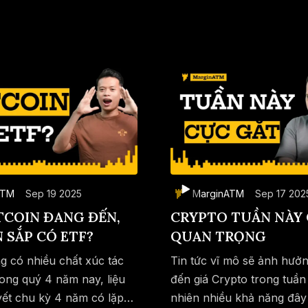
ATM
Sep 19 2025
MarginATM
Sep 17 202
TCOIN ĐANG ĐẾN,
CRYPTO TUẦN NÀY 
 SẮP CÓ ETF?
QUAN TRỌNG
ng có nhiều chất xúc tác
Tin tức vĩ mô sẽ ảnh hưởn
rong quý 4 năm nay, liệu
đến giá Crypto trong tuần
uyết chu kỳ 4 năm có lặp
Save
Copy link
nhiên nhiều khả năng đây l