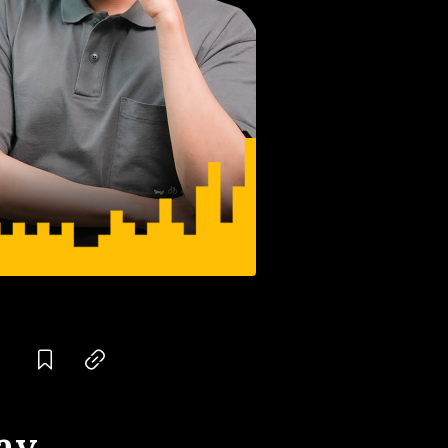
Save
Copy link
ay