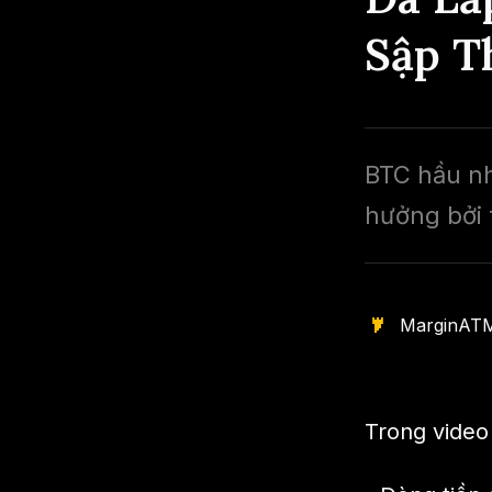
Sập T
BTC hầu nh
hưởng bởi t
MarginAT
Trong video