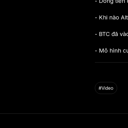
- Dòng tiền
- Khi nào Al
- BTC đã và
- Mô hình cu
#
Video