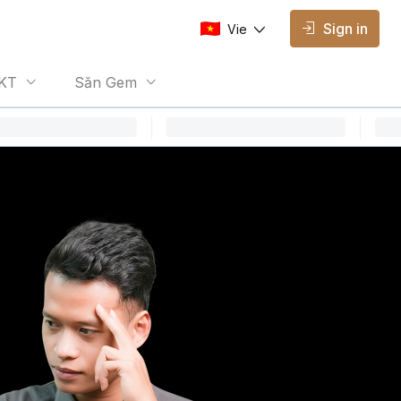
Sign in
Vie
AVAILABLE EDITIONS
KT
Săn Gem
Vie
Vietnamese