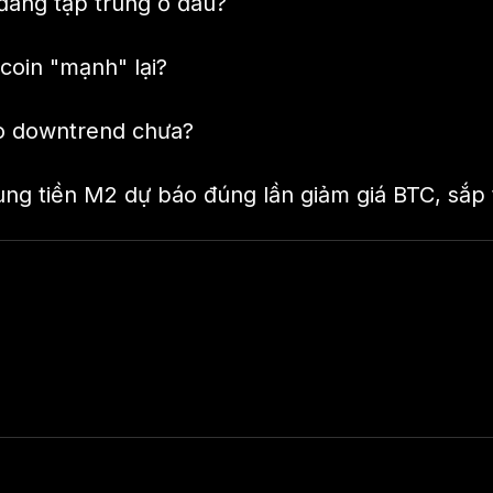
 đang tập trung ở đâu?
tcoin "mạnh" lại?
o downtrend chưa?
ng tiền M2 dự báo đúng lần giảm giá BTC, sắp t