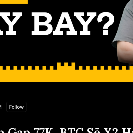
M
Follow
p Gap 77K, BTC Sẽ X2 H