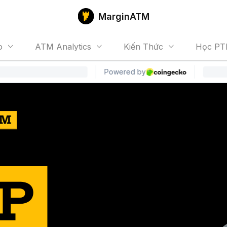
MarginATM
o
ATM Analytics
Kiến Thức
Học PT