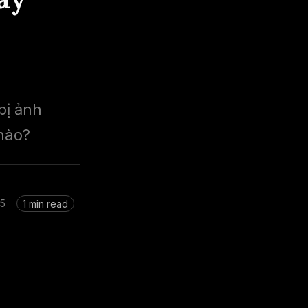
bị ảnh
 nào?
25
1 min read