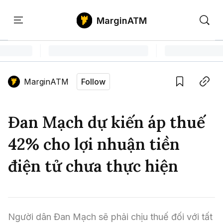
MarginATM
Kiến
Học
Săn
Thức
PTKT
Gem
Language edition
Vie
MarginATM
Follow
Home
Save
Copy link
Tin Tức Crypto
Đan Mạch dự kiến áp thuế
Tin Tức Bitcoin
ATM Analytics
42% cho lợi nhuận tiền
Phân Tích Bitcoin
Tin Tức Altcoin
Kiến Thức
điện tử chưa thực hiện
Thuật Ngữ Cơ Bản
Phân Tích Ethereum
Tin Tức Thị Trường
Học PTKT
Chỉ Báo Kỹ Thuật
Kiến Thức Tổng Hợp
Phân Tích Thị Trường
Săn Gem
Người dân Đan Mạch sẽ phải chịu thuế đối với tất 
Airdrop