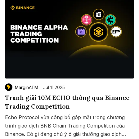
MarginATM
Jul 11 2025
Tranh giải 10M ECHO thông qua Binance
Trading Competition
Echo Protocol vừa công bố góp mặt trong chương
trình giao dịch BNB Chain Trading Competition của
Binance. Có gì đáng chú ý ở giải thưởng giao dịch
Save
Copy link