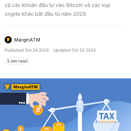
Nến & Price Action
Kinh Nghiệm Đầu Tư
Sign in
cả các khoản đầu tư vào Bitcoin và các loại 
crypto khác bắt đầu từ năm 2026.
GameFi
Mô Hình Biểu Đồ Giá
Sàn Giao Dịch
Công Cụ Đầu Tư
MarginATM
Published
Oct 24 2024
Updated
Oct 24 2024
5 min read