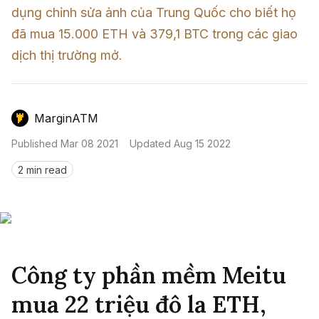
Nến & Price Action
Kinh Nghiệm Đầu Tư
Sign in
dụng chỉnh sửa ảnh của Trung Quốc cho biết họ 
đã mua 15.000 ETH và 379,1 BTC trong các giao 
GameFi
Mô Hình Biểu Đồ Giá
Sàn Giao Dịch
dịch thị trường mở.
Công Cụ Đầu Tư
MarginATM
Published
Mar 08 2021
Updated
Aug 15 2022
2 min read
Công ty phần mềm Meitu
mua 22 triệu đô la ETH,