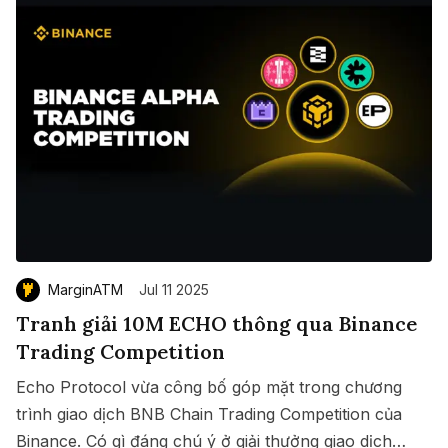
MarginATM
Jul 11 2025
Tranh giải 10M ECHO thông qua Binance
Trading Competition
Echo Protocol vừa công bố góp mặt trong chương
trình giao dịch BNB Chain Trading Competition của
Binance. Có gì đáng chú ý ở giải thưởng giao dịch
Save
Copy link