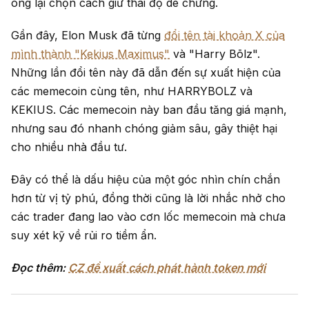
ông lại chọn cách giữ thái độ dè chừng.
Gần đây, Elon Musk đã từng
đổi tên tài khoản X của
mình thành "Kekius Maximus"
và "Harry Bōlz".
Những lần đổi tên này đã dẫn đến sự xuất hiện của
các memecoin cùng tên, như HARRYBOLZ và
KEKIUS. Các memecoin này ban đầu tăng giá mạnh,
nhưng sau đó nhanh chóng giảm sâu, gây thiệt hại
cho nhiều nhà đầu tư.
Đây có thể là dấu hiệu của một góc nhìn chín chắn
hơn từ vị tỷ phú, đồng thời cũng là lời nhắc nhở cho
các trader đang lao vào cơn lốc memecoin mà chưa
suy xét kỹ về rủi ro tiềm ẩn.
Đọc thêm:
CZ đề xuất cách phát hành token mới