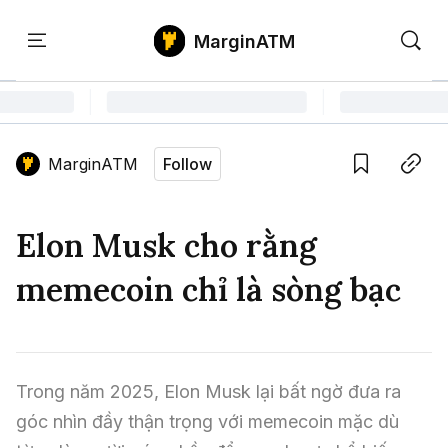
MarginATM
Kiến
Học
Săn
Thức
PTKT
Gem
Language edition
Vie
MarginATM
Follow
Home
Save
Copy link
Tin Tức Crypto
Elon Musk cho rằng
Tin Tức Bitcoin
ATM Analytics
memecoin chỉ là sòng bạc
Phân Tích Bitcoin
Tin Tức Altcoin
Kiến Thức
Thuật Ngữ Cơ Bản
Phân Tích Ethereum
Tin Tức Thị Trường
Học PTKT
Trong năm 2025, Elon Musk lại bất ngờ đưa ra 
Chỉ Báo Kỹ Thuật
Kiến Thức Tổng Hợp
Phân Tích Thị Trường
Săn Gem
góc nhìn đầy thận trọng với memecoin mặc dù 
Airdrop