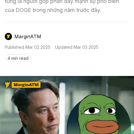
Nến & Price Action
từng là người góp phần đẩy mạnh sự phổ biến 
Kinh Nghiệm Đầu Tư
Sign in
của DOGE trong những năm trước đây.
GameFi
Mô Hình Biểu Đồ Giá
Sàn Giao Dịch
Công Cụ Đầu Tư
MarginATM
Published
Mar 02 2025
Updated
Mar 03 2025
4 min read