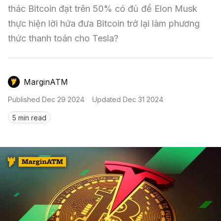
Nến & Price Action
Kinh Nghiệm Đầu Tư
Sign in
thác Bitcoin đạt trên 50% có đủ để Elon Musk 
thực hiện lời hứa đưa Bitcoin trở lại làm phương 
GameFi
Mô Hình Biểu Đồ Giá
Sàn Giao Dịch
thức thanh toán cho Tesla?
Công Cụ Đầu Tư
MarginATM
Published
Dec 29 2024
Updated
Dec 31 2024
5 min read