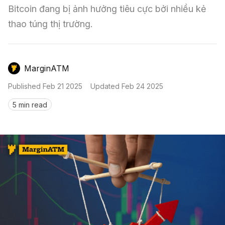
Nến & Price Action
Kinh Nghiệm Đầu Tư
Sign in
Bitcoin đang bị ảnh hưởng tiêu cực bởi nhiều kẻ 
thao túng thị trường.
GameFi
Mô Hình Biểu Đồ Giá
Sàn Giao Dịch
Công Cụ Đầu Tư
MarginATM
Published
Feb 21 2025
Updated
Feb 24 2025
5 min read