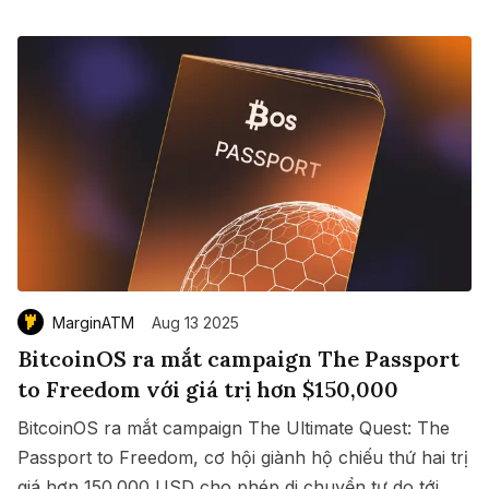
MarginATM
Aug 13 2025
BitcoinOS ra mắt campaign The Passport
to Freedom với giá trị hơn $150,000
BitcoinOS ra mắt campaign The Ultimate Quest: The
Passport to Freedom, cơ hội giành hộ chiếu thứ hai trị
giá hơn 150.000 USD cho phép di chuyển tự do tới
Save
Copy link