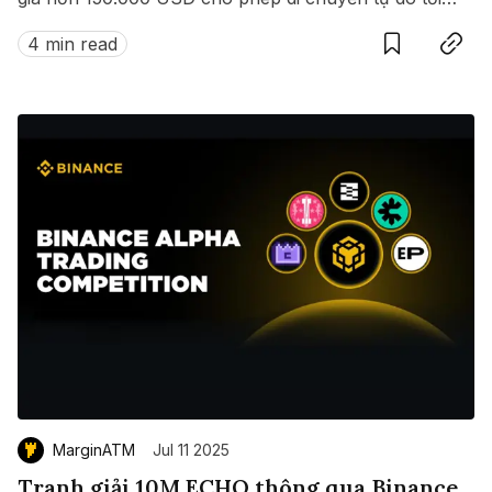
hàng loạt quốc gia không cần visa.
4 min read
MarginATM
Jul 11 2025
Tranh giải 10M ECHO thông qua Binance