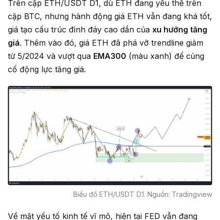
Trên cặp ETH/USDT D1, dù ETH đang yếu thế trên
cặp BTC, nhưng hành động giá ETH vẫn đang khá tốt,
giá tạo cấu trúc đỉnh đáy cao dần của
xu hướng tăng
giá
. Thêm vào đó, giá ETH đã phá vỡ trendline giảm
từ 5/2024 và vượt qua
EMA300
(màu xanh) để củng
cố động lực tăng giá.
Biểu đồ ETH/USDT D1. Nguồn: Tradingview
Về mặt yếu tố kinh tế vĩ mô, hiện tại FED vẫn đang