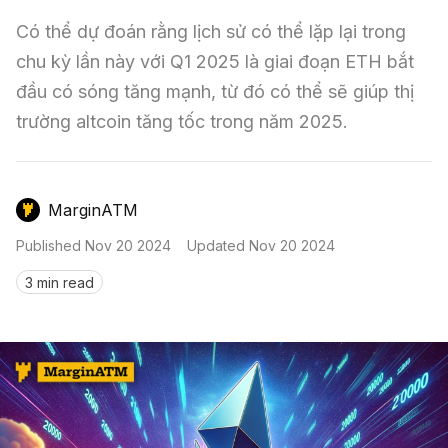
Nến & Price Action
Kinh Nghiệm Đầu Tư
Sign in
Có thể dự đoán rằng lịch sử có thể lặp lại trong 
GameFi
Mô Hình Biểu Đồ Giá
Sàn Giao Dịch
chu kỳ lần này với Q1 2025 là giai đoạn ETH bắt 
đầu có sóng tăng mạnh, từ đó có thể sẽ giúp thị 
Công Cụ Đầu Tư
trường altcoin tăng tốc trong năm 2025.
MarginATM
Published
Nov 20 2024
Updated
Nov 20 2024
3 min read