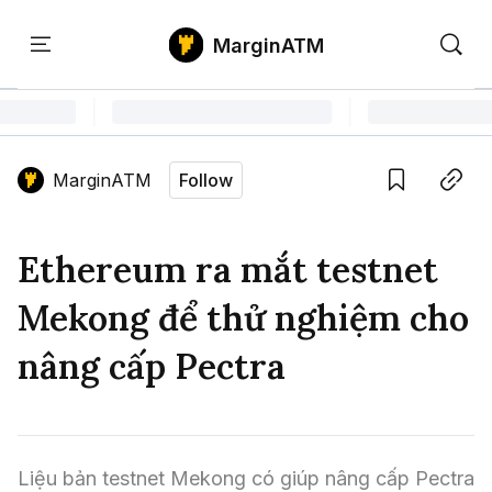
MarginATM
Kiến
Học
Săn
Thức
PTKT
Gem
Language edition
Vie
MarginATM
Follow
Home
Save
Copy link
Tin Tức Crypto
Ethereum ra mắt testnet
Tin Tức Bitcoin
ATM Analytics
Mekong để thử nghiệm cho
Phân Tích Bitcoin
Tin Tức Altcoin
Kiến Thức
nâng cấp Pectra
Thuật Ngữ Cơ Bản
Phân Tích Ethereum
Tin Tức Thị Trường
Học PTKT
Chỉ Báo Kỹ Thuật
Kiến Thức Tổng Hợp
Phân Tích Thị Trường
Săn Gem
Liệu bản testnet Mekong có giúp nâng cấp Pectra 
Airdrop