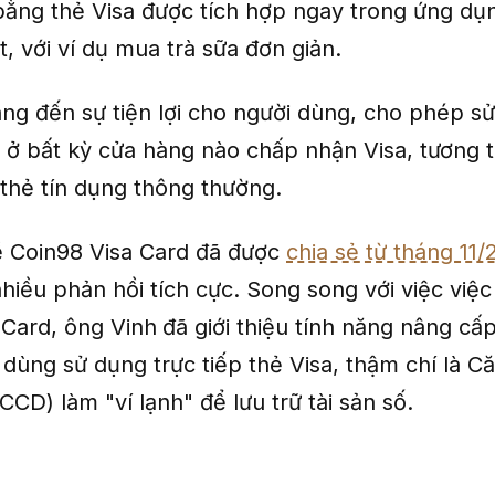
bằng thẻ Visa được tích hợp ngay trong ứng dụ
, với ví dụ mua trà sữa đơn giản.
ng đến sự tiện lợi cho người dùng, cho phép s
ở bất kỳ cửa hàng nào chấp nhận Visa, tương t
 thẻ tín dụng thông thường.
ề Coin98 Visa Card đã được
chia sẻ từ tháng 11
iều phản hồi tích cực. Song song với việc việc 
 Card, ông Vinh
đã giới thiệu tính năng nâng cấ
dùng sử dụng trực tiếp thẻ Visa, thậm chí là C
CD) làm "ví lạnh" để lưu trữ tài sản số.