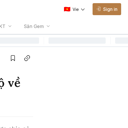
Sign in
Vie
AVAILABLE EDITIONS
KT
Săn Gem
Vie
Vietnamese
Save
Copy link
ộ về