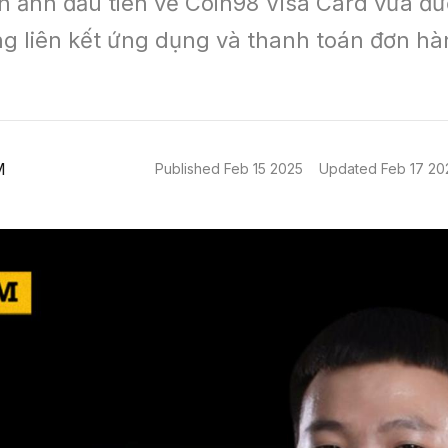
 ảnh đầu tiên về Coin98 Visa Card vừa đượ
ng liên kết ứng dụng và thanh toán đơn hà
M
Published
Feb 15 2025
Updated
Feb 17 20