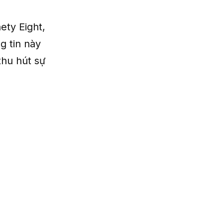
ety Eight,
g tin này
thu hút sự