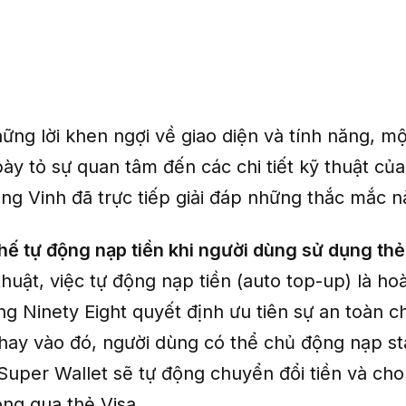
ững lời khen ngợi về giao diện và tính năng, mộ
ày tỏ sự quan tâm đến các chi tiết kỹ thuật củ
ng Vinh đã trực tiếp giải đáp những thắc mắc n
hế tự động nạp tiền khi người dùng sử dụng thẻ
huật, việc tự động nạp tiền (auto top-up) là ho
ng Ninety Eight quyết định ưu tiên sự an toàn c
hay vào đó, người dùng có thể chủ động nạp sta
Super Wallet sẽ tự động chuyển đổi tiền và ch
ông qua thẻ Visa.