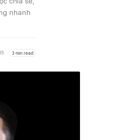
c chia sẻ, 
ng nhanh 
25
3 min read