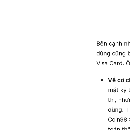
Bên cạnh nh
dùng cũng b
Visa Card. Ô
Về cơ c
mặt kỹ t
thi, như
dùng. T
Coin98 
toán th