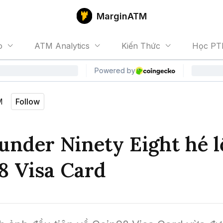
MarginATM
o
ATM Analytics
Kiến Thức
Học PT
M
Follow
under Ninety Eight hé l
8 Visa Card