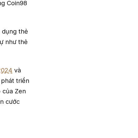
ng Coin98
ử dụng thẻ
ự như thẻ
/2024
và
phát triển
p của Zen
ăn cước