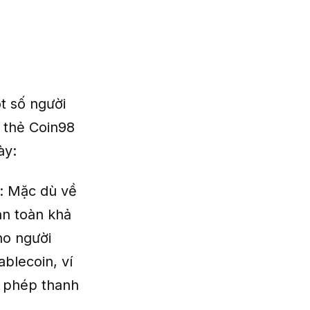
t số người
a thẻ Coin98
ày:
: Mặc dù về
àn toàn khả
ho người
blecoin, ví
o phép thanh