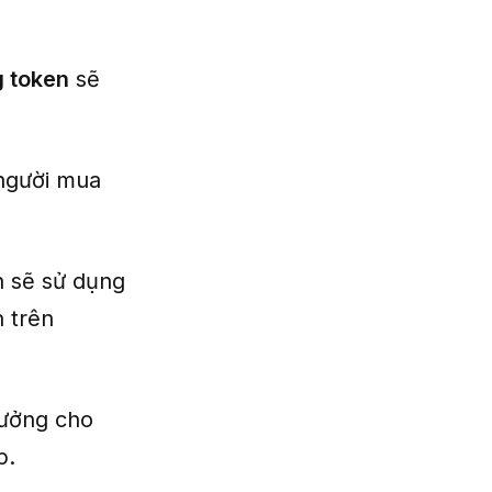
 token
sẽ
 người mua
n sẽ sử dụng
 trên
ưởng cho
p.