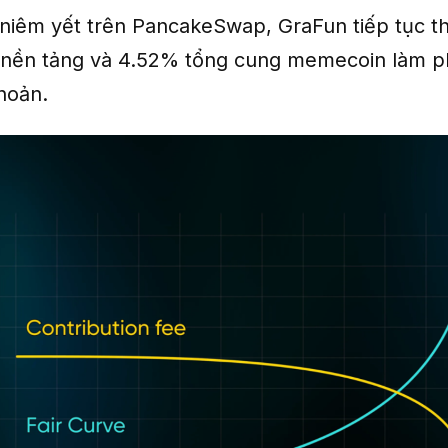
 niêm yết trên PancakeSwap, GraFun tiếp tục t
 nền tảng và 4.52% tổng cung memecoin làm p
hoản.