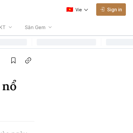
Sign in
Vie
AVAILABLE EDITIONS
KT
Săn Gem
Vie
Vietnamese
Save
Copy link
 nổ