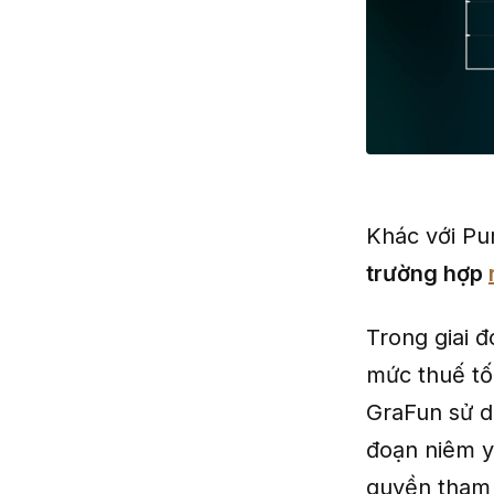
Khác với P
trường hợp
Trong giai 
mức thuế tối
GraFun sử d
đoạn niêm y
quyền tham 