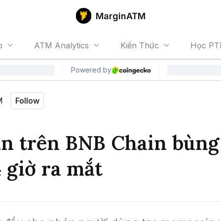
MarginATM
o
ATM Analytics
Kiến Thức
Học PT
M
Follow
n trên BNB Chain bùng
 giờ ra mắt