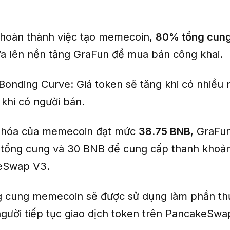
 hoàn thành việc tạo memecoin,
80% tổng cung
a lên nền tảng GraFun để mua bán công khai.
Bonding Curve: Giá token sẽ tăng khi có nhiều
 khi có người bán.
 hóa của memecoin đạt mức
38.75 BNB
, GraFu
tổng cung và 30 BNB để cung cấp thanh khoản
eSwap V3.
 cung memecoin sẽ được sử dụng làm phần th
gười tiếp tục giao dịch token trên PancakeSwa