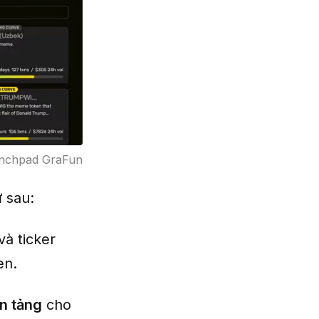
nchpad GraFun
 sau:
và ticker
en.
n tảng
cho