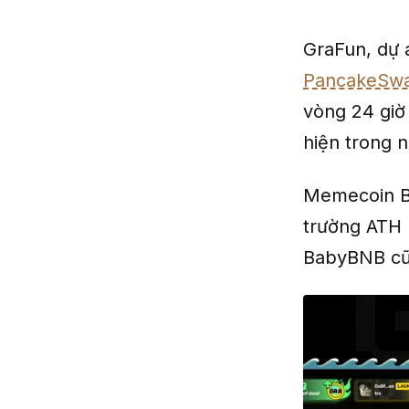
GraFun, dự 
PancakeSw
vòng 24 giờ
hiện trong n
Memecoin Ba
trường ATH 
BabyBNB cũn