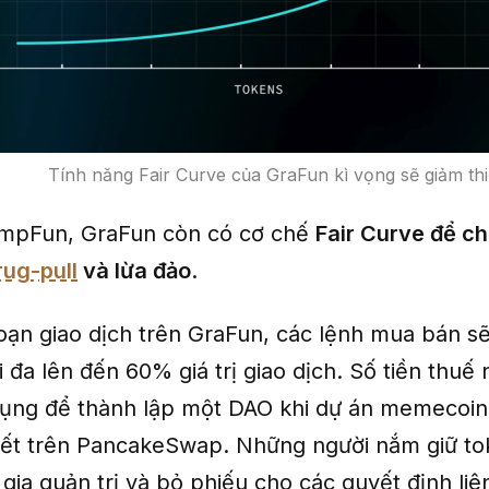
Tính năng Fair Curve của GraFun kì vọng sẽ giảm thi
umpFun, GraFun còn có cơ chế
Fair Curve để c
rug-pull
và lừa đảo
.
đoạn giao dịch trên GraFun, các lệnh mua bán s
 đa lên đến 60% giá trị giao dịch. Số tiền thuế
ụng để thành lập một DAO khi dự án memecoin 
ết trên PancakeSwap. Những người nắm giữ to
gia quản trị và bỏ phiếu cho các quyết định li