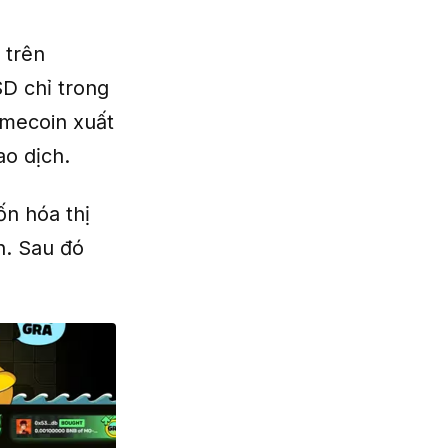
 trên
SD chỉ trong
emecoin xuất
ao dịch.
n hóa thị
h. Sau đó