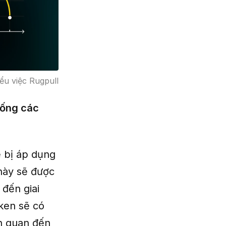
ểu việc Rugpull
hống các
ẽ bị áp dụng
 này sẽ được
đến giai
ken sẽ có
ên quan đến