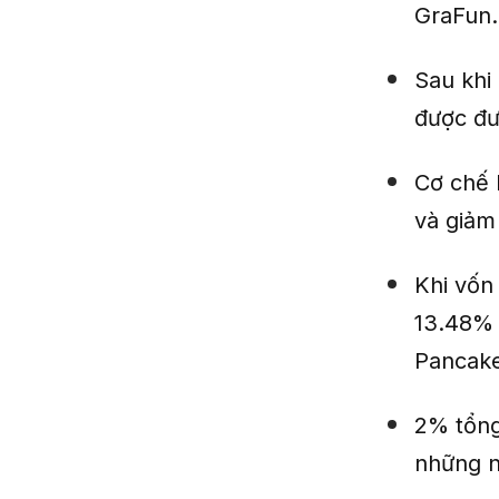
GraFun.
Sau khi
được đư
Cơ chế 
và giảm
Khi vốn
13.48% 
Pancak
2% tổng
những n