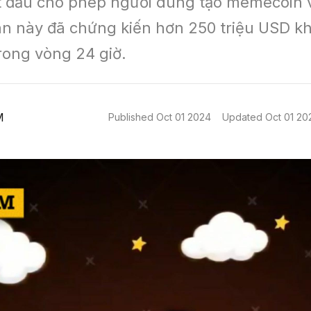
t đầu cho phép người dùng tạo memecoin 
án này đã chứng kiến hơn 250 triệu USD kh
trong vòng 24 giờ.
M
Published
Oct 01 2024
Updated
Oct 01 20