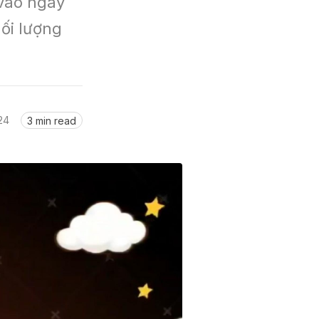
vào ngày 
ối lượng 
24
3 min read