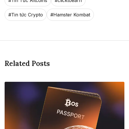
#
Tin Tức Altcoins
#
clicktoearn
#
Tin tức Crypto
#
Hamster Kombat
Related Posts