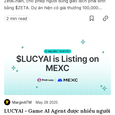
ZetaChain, cho phép người dùng giao dịch phái sinh
bằng $ZETA. Dự án hiện có giải thưởng 100,000
Save
Copy link
$ZETA diễn ra từ 8 đến 15/07/2025.
2 min read
MarginATM
May 28 2025
LUCYAI - Game AI Agent được nhiều người