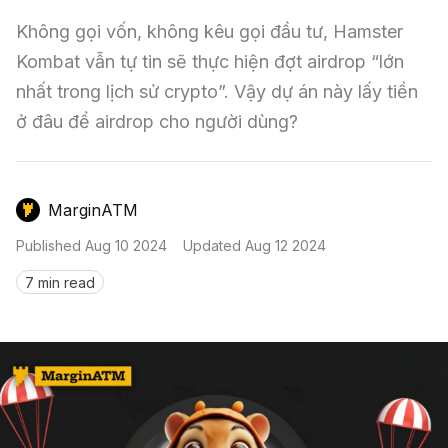
Nến & Price Action
Kinh Nghiệm Đầu Tư
Sign in
Không gọi vốn, không kêu gọi đầu tư, Hamster 
GameFi
Mô Hình Biểu Đồ Giá
Sàn Giao Dịch
Kombat vẫn tự tin sẽ thực hiện đợt airdrop “lớn 
nhất trong lịch sử crypto”. Vậy dự án này lấy tiền 
Công Cụ Đầu Tư
ở đâu để airdrop cho người dùng?
MarginATM
Published
Aug 10 2024
Updated
Aug 12 2024
7 min read