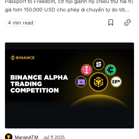
Passport to Freedom, cơ hội giành hộ chiếu thứ hai trị
giá hơn 150.000 USD cho phép di chuyển tự do tới
Save
Copy link
hàng loạt quốc gia không cần visa.
4 min read
MarginATM
Jul 11 2025