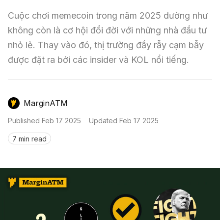
Nến & Price Action
Kinh Nghiệm Đầu Tư
Sign in
Cuộc chơi memecoin trong năm 2025 dường như 
GameFi
Mô Hình Biểu Đồ Giá
Sàn Giao Dịch
không còn là cơ hội đổi đời với những nhà đầu tư 
nhỏ lẻ. Thay vào đó, thị trường đầy rẫy cạm bẫy 
Công Cụ Đầu Tư
được đặt ra bởi các insider và KOL nổi tiếng.
MarginATM
Published
Feb 17 2025
Updated
Feb 17 2025
7 min read