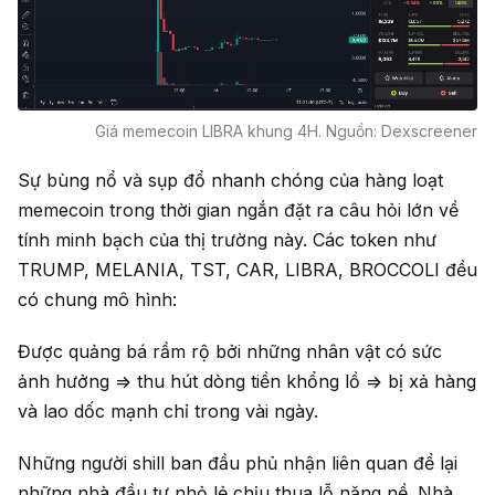
Giá memecoin LIBRA khung 4H. Nguồn: Dexscreener
Sự bùng nổ và sụp đổ nhanh chóng của hàng loạt
memecoin trong thời gian ngắn đặt ra câu hỏi lớn về
tính minh bạch của thị trường này. Các token như
TRUMP, MELANIA, TST, CAR, LIBRA, BROCCOLI đều
có chung mô hình:
Được quảng bá rầm rộ bởi những nhân vật có sức
ảnh hưởng => thu hút dòng tiền khổng lồ => bị xả hàng
và lao dốc mạnh chỉ trong vài ngày.
Những người shill ban đầu phủ nhận liên quan để lại
những nhà đầu tư nhỏ lẻ chịu thua lỗ nặng nề. Nhà