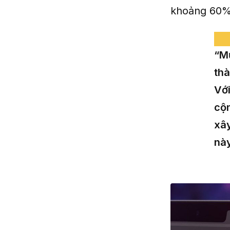
khoảng 60% 
“Mụ
th
Với
cộn
xây
này