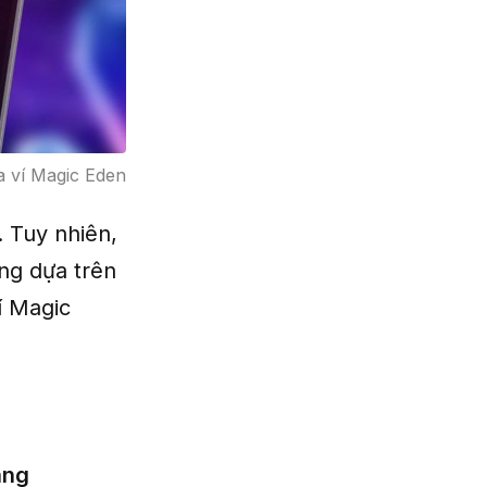
a ví Magic Eden
. Tuy nhiên,
ng dựa trên
í Magic
àng