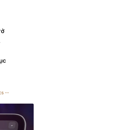
rở
.
tục
cs