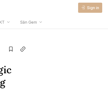
Sign in
KT
Săn Gem
Save
Copy link
gic
ng