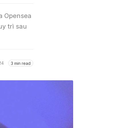
a Opensea 
y trì sau 
24
3 min read