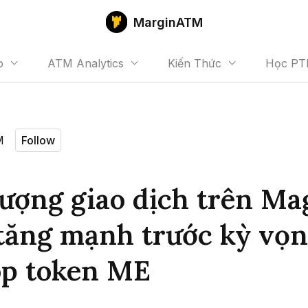
MarginATM
o
ATM Analytics
Kiến Thức
Học PT
M
Follow
lượng giao dịch trên Ma
tăng mạnh trước kỳ vọ
op token ME