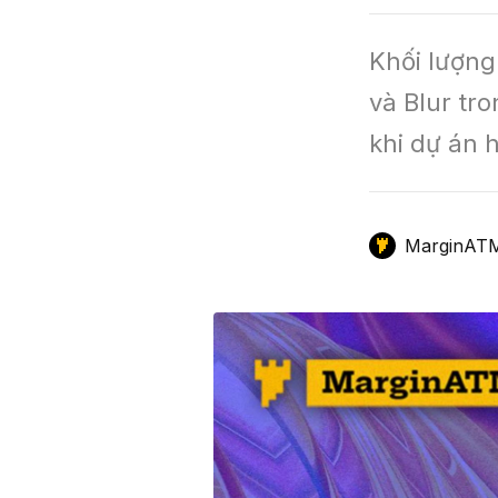
GameFi
Mô Hình Biểu Đồ Giá
Sàn Giao Dịch
Khối lượng
Công Cụ Đầu Tư
và Blur tro
khi dự án 
MarginAT