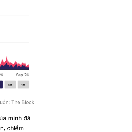
guồn: The Block
của mình đã
in, chiếm