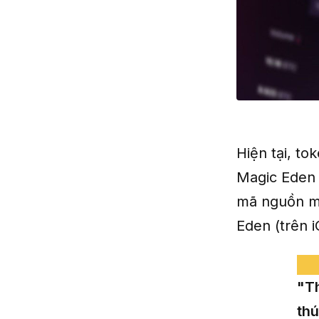
Hiện tại, to
Magic Eden 
mã nguồn m
Eden (trên i
"Th
thú