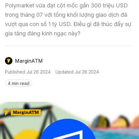
Nến & Price Action
Kinh Nghiệm Đầu Tư
Sign in
Polymarket vừa đạt cột mốc gần 300 triệu USD 
trong tháng 07 với tổng khối lượng giao dịch đã 
GameFi
Mô Hình Biểu Đồ Giá
Sàn Giao Dịch
vượt qua con số 1 tỷ USD. Điều gì đã thúc đẩy sự 
Công Cụ Đầu Tư
gia tăng đáng kinh ngạc này?
MarginATM
Published
Jul 26 2024
Updated
Jul 26 2024
4 min read