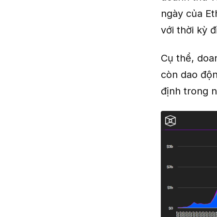
ngày của Et
với thời kỳ 
Cụ thể, doa
còn dao độn
định trong 