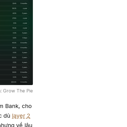
n: Grow The Pie
um Bank, cho
ặc dù
layer 2
nhưng về lâu