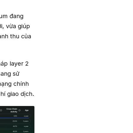
eum đang
i, vừa giúp
anh thu của
háp layer 2
sang sử
mạng chính
í giao dịch.