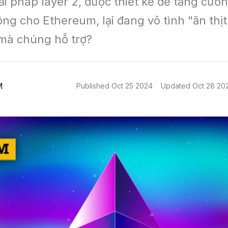
ải pháp layer 2, được thiết kế để tăng cườn
ng cho Ethereum, lại đang vô tình "ăn thịt"
mà chúng hỗ trợ?
M
Published
Oct 25 2024
Updated
Oct 28 20