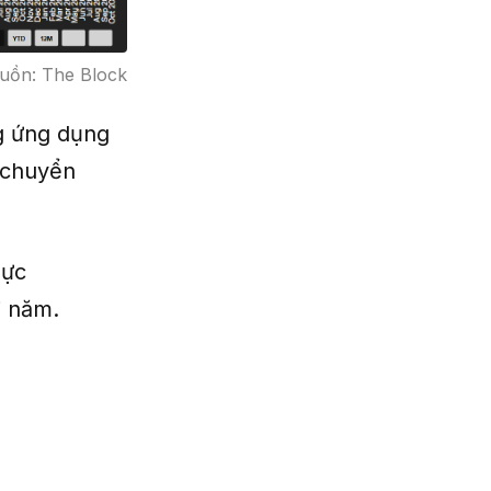
guồn: The Block
ng ứng dụng
ẽ chuyển
hực
i năm.