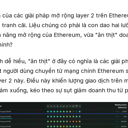
n của các giải pháp mở rộng layer 2 trên Ether
 tranh cãi. Liệu chúng có phải là con dao hai lưỡ
hả năng mở rộng của Ethereum, vừa "ăn thịt" do
hính?
 dễ hiểu, "ăn thịt" ở đây có nghĩa là các giải p
t người dùng chuyển từ mạng chính Ethereum 
yer 2 này. Điều này khiến lượng giao dịch trên 
ảm xuống, kéo theo sự sụt giảm doanh thu từ ph