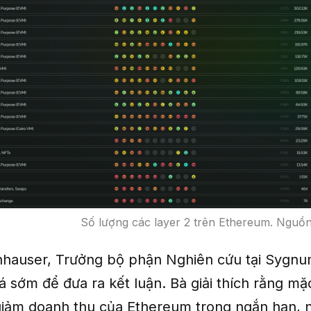
Số lượng các layer 2 trên Ethereum. Nguồ
chhauser, Trưởng bộ phận Nghiên cứu tại Sygn
á sớm để đưa ra kết luận. Bà giải thích rằng m
giảm doanh thu của Ethereum trong ngắn hạn, 