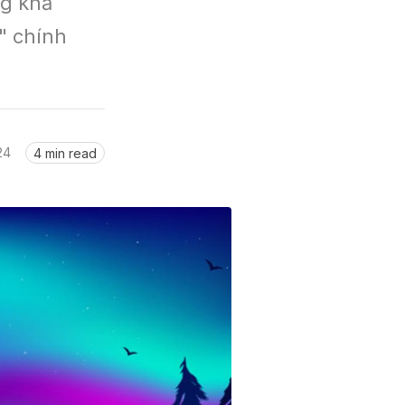
g khả 
 chính 
24
4 min read