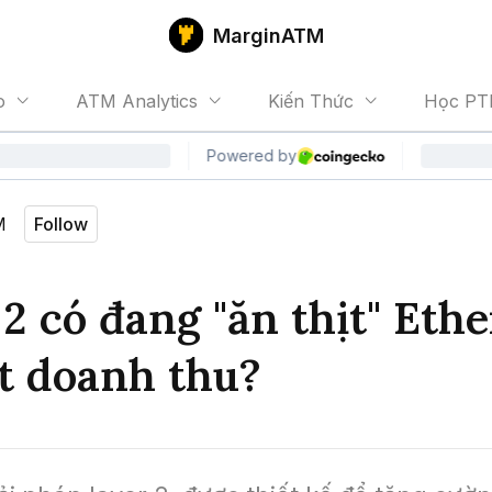
MarginATM
o
ATM Analytics
Kiến Thức
Học PT
M
Follow
 2 có đang "ăn thịt" Eth
t doanh thu?