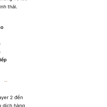
nh thái.
ao
h
n
tiếp
layer 2 đến
o dịch hàng