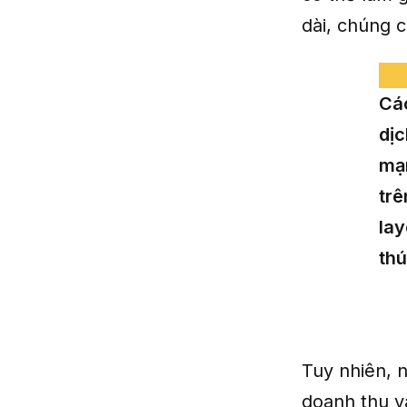
dài, chúng c
Các
dịc
mạn
trê
lay
thú
Tuy nhiên, n
doanh thu và