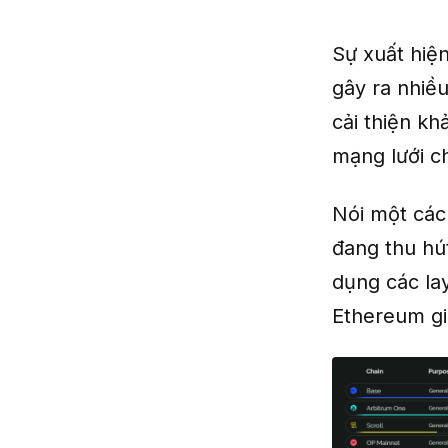
Sự xuất hiệ
gây ra nhiều
cải thiện k
mạng lưới c
Nói một cách
đang thu hú
dụng các la
Ethereum gi