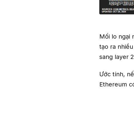
Mối lo ngại
tạo ra nhiề
sang layer 2
Ước tính, nế
Ethereum có