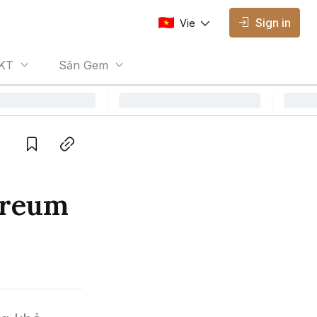
Sign in
Vie
AVAILABLE EDITIONS
KT
Săn Gem
Vie
Vietnamese
Save
Copy link
ereum