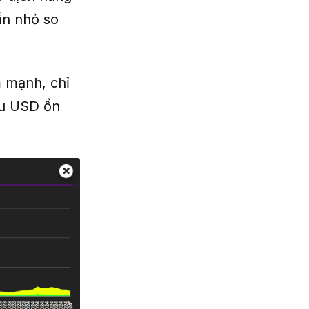
ần nhỏ so
m mạnh, chỉ
ệu USD ổn