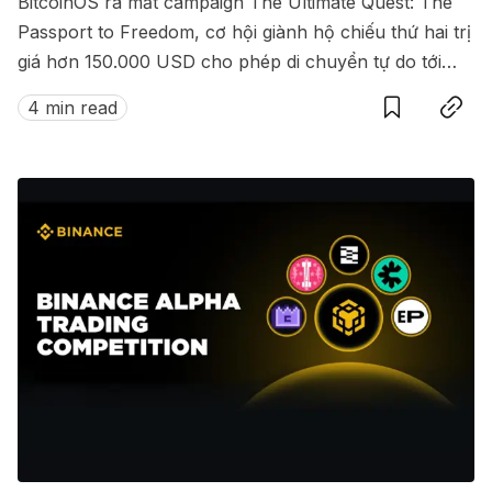
BitcoinOS ra mắt campaign The Ultimate Quest: The
Passport to Freedom, cơ hội giành hộ chiếu thứ hai trị
giá hơn 150.000 USD cho phép di chuyển tự do tới
Save
Copy link
hàng loạt quốc gia không cần visa.
4 min read