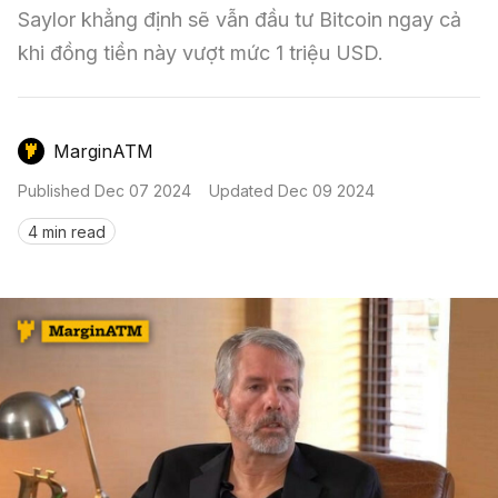
Nến & Price Action
Kinh Nghiệm Đầu Tư
Sign in
Saylor khẳng định sẽ vẫn đầu tư Bitcoin ngay cả 
khi đồng tiền này vượt mức 1 triệu USD.
GameFi
Mô Hình Biểu Đồ Giá
Sàn Giao Dịch
Công Cụ Đầu Tư
MarginATM
Published
Dec 07 2024
Updated
Dec 09 2024
4 min read