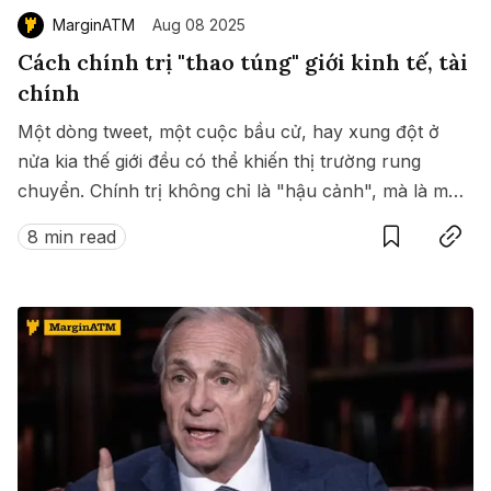
MarginATM
Aug 08 2025
Cách chính trị "thao túng" giới kinh tế, tài
chính
Một dòng tweet, một cuộc bầu cử, hay xung đột ở
nửa kia thế giới đều có thể khiến thị trường rung
chuyển. Chính trị không chỉ là "hậu cảnh", mà là một
Save
Copy link
bàn tay vô hình đang chi phối kinh tế toàn cầu.
8 min read