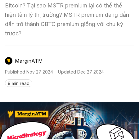
Nến & Price Action
Kinh Nghiệm Đầu Tư
Sign in
Bitcoin? Tại sao MSTR premium lại có thể thể 
hiện tâm lý thị trường? MSTR premium đang dần 
GameFi
Mô Hình Biểu Đồ Giá
Sàn Giao Dịch
dần trở thành GBTC premium giống với chu kỳ 
Công Cụ Đầu Tư
trước?
MarginATM
Published
Nov 27 2024
Updated
Dec 27 2024
9 min read