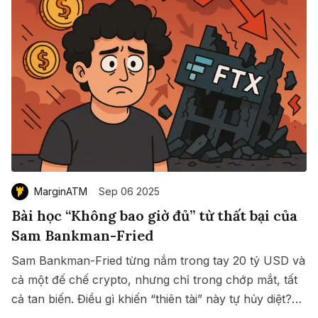
MarginATM
Sep 06 2025
Bài học “Không bao giờ đủ” từ thất bại của
Sam Bankman-Fried
Sam Bankman-Fried từng nắm trong tay 20 tỷ USD và
cả một đế chế crypto, nhưng chỉ trong chớp mắt, tất
cả tan biến. Điều gì khiến “thiên tài” này tự hủy diệt?
Save
Copy link
Bài học nào ẩn sau cú sụp đổ lịch sử ấy?