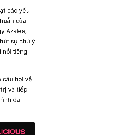
ạt các yếu
thuẫn của
y Azalea,
hút sự chú ý
nổi tiếng
 câu hỏi về
rị và tiếp
hình đa