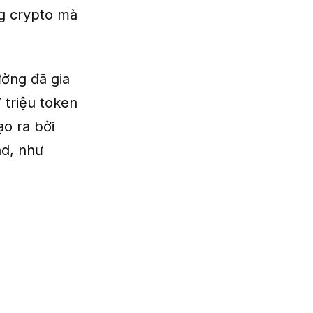
ng crypto mà
ường đã gia
 triệu token
ạo ra bởi
d, như