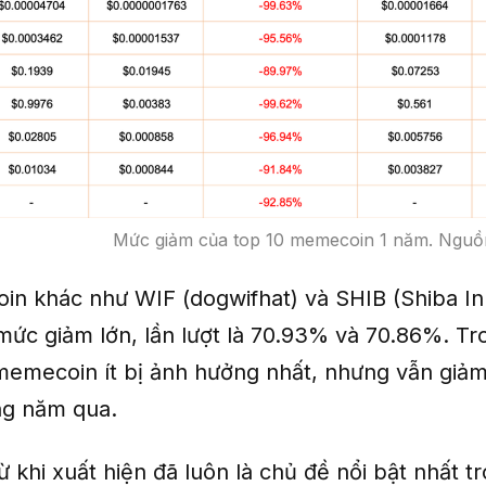
Mức giảm của top 10 memecoin 1 năm. Nguồ
n khác như WIF (dogwifhat) và SHIB (Shiba In
mức giảm lớn, lần lượt là 70.93% và 70.86%. Tro
emecoin ít bị ảnh hưởng nhất, nhưng vẫn giả
ng năm qua.
khi xuất hiện đã luôn là chủ đề nổi bật nhất tr