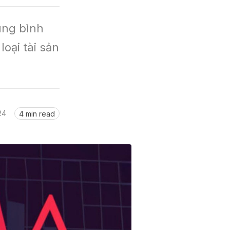
ng bình 
oại tài sản 
24
4 min read