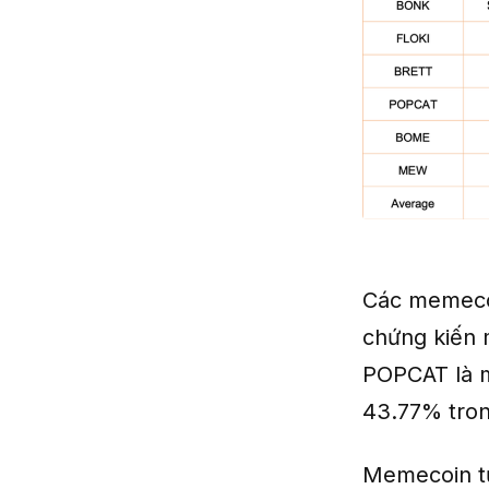
Các memecoi
chứng kiến 
POPCAT là m
43.77% tro
Memecoin từ 