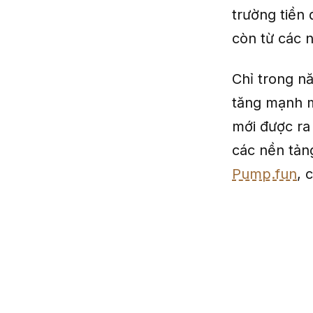
trường tiền 
còn từ các 
Chỉ trong n
tăng mạnh mẽ
mới được ra
các nền tản
Pump.fun
, 