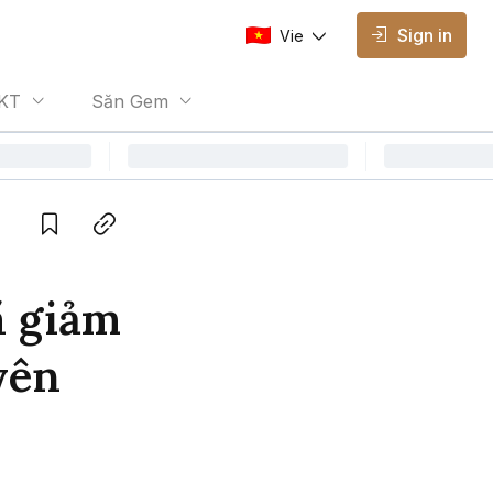
Sign in
Vie
AVAILABLE EDITIONS
KT
Săn Gem
Vie
Vietnamese
Save
Copy link
ã giảm
yên