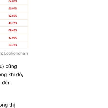
n: Lookonchain
u) cũng
ng khi đó,
m đến
ong thị