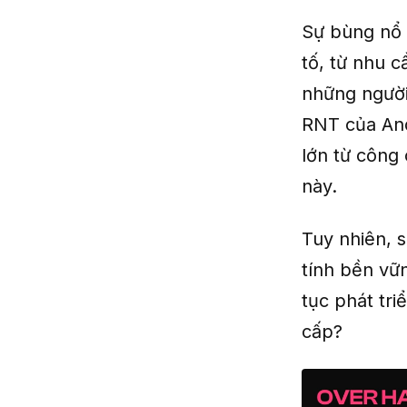
Sự bùng nổ 
tố, từ nhu 
những người
RNT của And
lớn từ công
này.
Tuy nhiên, 
tính bền vữn
tục phát tr
cấp?