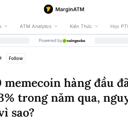
MarginATM
o
ATM Analytics
Kiến Thức
Học PT
M
Follow
0 memecoin hàng đầu đ
3% trong năm qua, ngu
vì sao?