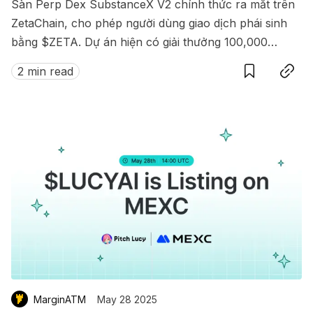
Sàn Perp Dex SubstanceX V2 chính thức ra mắt trên
ZetaChain, cho phép người dùng giao dịch phái sinh
bằng $ZETA. Dự án hiện có giải thưởng 100,000
Save
Copy link
$ZETA diễn ra từ 8 đến 15/07/2025.
2 min read
MarginATM
May 28 2025