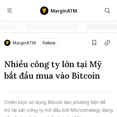
MarginATM
Kiến
Học
Săn
Thức
PTKT
Gem
Language edition
Vie
MarginATM
Follow
Home
Save
Copy link
Tin Tức Crypto
Nhiều công ty lớn tại Mỹ
Tin Tức Bitcoin
ATM Analytics
bắt đầu mua vào Bitcoin
Phân Tích Bitcoin
Tin Tức Altcoin
Kiến Thức
Thuật Ngữ Cơ Bản
Phân Tích Ethereum
Tin Tức Thị Trường
Học PTKT
Chiến lược sử dụng Bitcoin làm phương tiện để 
Chỉ Báo Kỹ Thuật
Kiến Thức Tổng Hợp
Phân Tích Thị Trường
Săn Gem
trữ tài sản công ty mở đầu bởi Microstrategy đang 
Airdrop