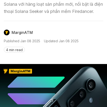
Nến & Price Action
Kinh Nghiệm Đầu Tư
Sign in
Solana với hàng loạt sản phẩm mới, nổi bật là điện 
thoại Solana Seeker và phần mềm Firedancer.
GameFi
Mô Hình Biểu Đồ Giá
Sàn Giao Dịch
Công Cụ Đầu Tư
MarginATM
Published
Jan 08 2025
Updated
Jan 08 2025
4 min read