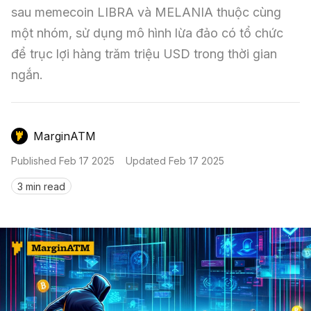
Nến & Price Action
Kinh Nghiệm Đầu Tư
Sign in
sau memecoin LIBRA và MELANIA thuộc cùng 
một nhóm, sử dụng mô hình lừa đảo có tổ chức 
GameFi
Mô Hình Biểu Đồ Giá
Sàn Giao Dịch
để trục lợi hàng trăm triệu USD trong thời gian 
Công Cụ Đầu Tư
ngắn.
MarginATM
Published
Feb 17 2025
Updated
Feb 17 2025
3 min read