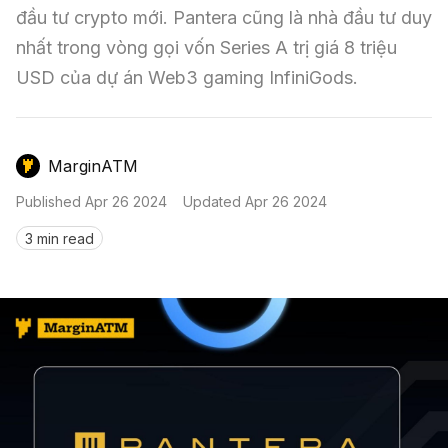
Nến & Price Action
Kinh Nghiệm Đầu Tư
Sign in
đầu tư crypto mới. Pantera cũng là nhà đầu tư duy 
nhất trong vòng gọi vốn Series A trị giá 8 triệu 
GameFi
Mô Hình Biểu Đồ Giá
Sàn Giao Dịch
USD của dự án Web3 gaming InfiniGods.
Công Cụ Đầu Tư
MarginATM
Published
Apr 26 2024
Updated
Apr 26 2024
3 min read