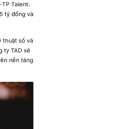
-TP Talent.
25 tỷ đồng và
 thuật số và
g ty TAD sẽ
rên nền tảng