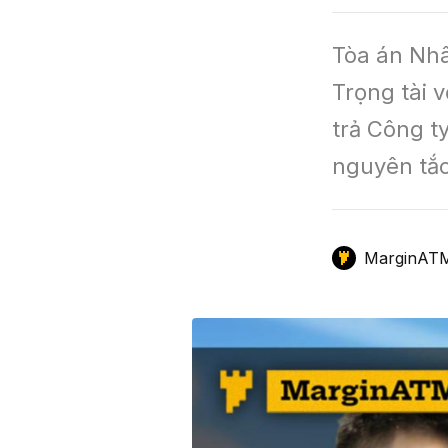
GameFi
Mô Hình Biểu Đồ Giá
Sàn Giao Dịch
Tòa án Nhâ
Công Cụ Đầu Tư
Trọng tài 
trả Công t
nguyên tắc
MarginAT