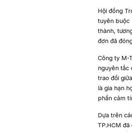
Hội đồng Tr
tuyên buộc 
thành, tươn
đơn đã đóng
Công ty M-T
nguyên tắc c
trao đổi gi
là gia hạn 
phần cảm tí
Dựa trên cá
TP.HCM đã c