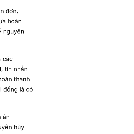
ên đơn,
hưa hoàn
uế nguyên
m các
, tin nhắn
 hoàn thành
i đồng là có
a án
uyên hủy