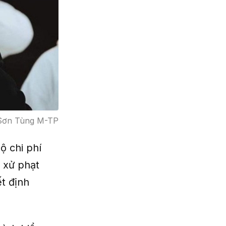
 Sơn Tùng M-TP
ộ chi phí
ị xử phạt
t định