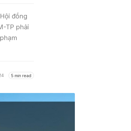
Hội đồng 
M-TP phải 
 phạm 
24
5 min read