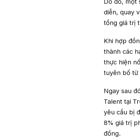
Do đó, một 
diễn, quay 
tổng giá trị
Khi hợp đồn
thành các h
thực hiện nố
tuyên bố từ
Ngay sau đó
Talent tại 
yêu cầu bị đ
8% giá trị p
đồng.