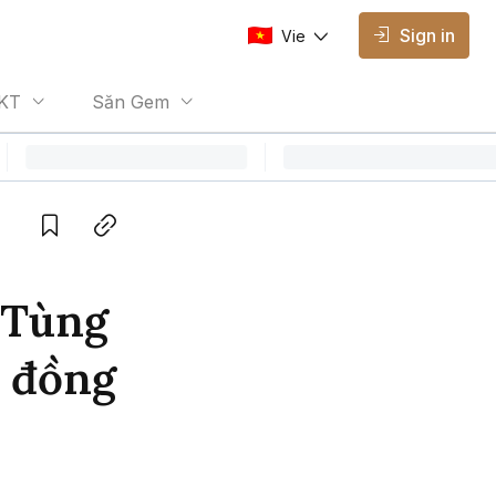
Sign in
Vie
AVAILABLE EDITIONS
KT
Săn Gem
Vie
Vietnamese
Save
Copy link
 Tùng
ỷ đồng