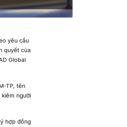
eo yêu cầu
n quyết của
TAD Global
M-TP, tên
ị kiêm người
ký hợp đồng