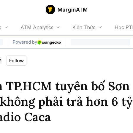
MarginATM
o
ATM Analytics
Kiến Thức
Học PT
M
Follow
n TP.HCM tuyên bố Sơn
không phải trả hơn 6 t
adio Caca