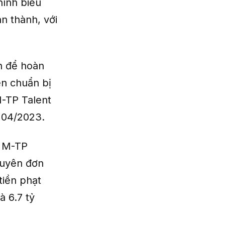
hình biểu
n thành, với
ạn để hoàn
ên chuẩn bị
M-TP Talent
g 04/2023.
n M-TP
guyên đơn
tiền phạt
à 6.7 tỷ