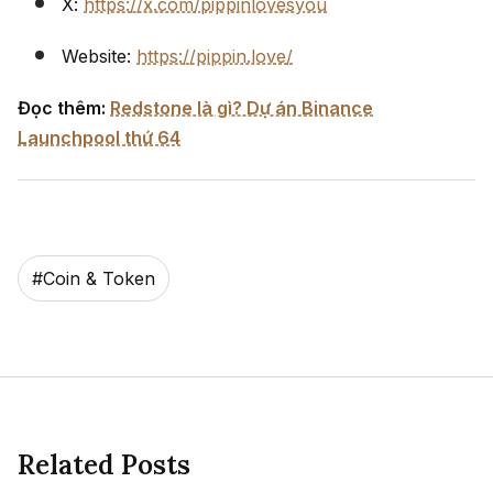
X:
https://x.com/pippinlovesyou
Website:
https://pippin.love/
Đọc thêm:
Redstone là gì? Dự án Binance
Launchpool thứ 64
#
Coin & Token
Related Posts