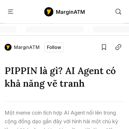
MarginATM
Kiến
Học
Săn
Thức
PTKT
Gem
Language edition
Vie
MarginATM
Follow
Home
Save
Copy link
Tin Tức Crypto
PIPPIN là gì? AI Agent có
Tin Tức Bitcoin
ATM Analytics
khả năng vẽ tranh
Phân Tích Bitcoin
Tin Tức Altcoin
Kiến Thức
Thuật Ngữ Cơ Bản
Phân Tích Ethereum
Tin Tức Thị Trường
Học PTKT
Một meme coin tích hợp AI Agent nổi lên trong 
Chỉ Báo Kỹ Thuật
Kiến Thức Tổng Hợp
Phân Tích Thị Trường
Săn Gem
cộng đồng dạo gần đây với hình hài một chú kỳ 
Airdrop