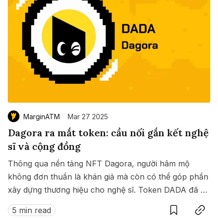
MarginATM
Mar 27 2025
Dagora ra mắt token: cầu nối gắn kết nghệ
sĩ và cộng đồng
Thông qua nền tảng NFT Dagora, người hâm mộ
không đơn thuần là khán giả mà còn có thể góp phần
xây dựng thương hiệu cho nghệ sĩ. Token DADA đã ra
Save
Copy link
đời để người hâm mộ tăng cường kết nối với nghệ sĩ,
5 min read
giao hòa sản phẩm nghệ thuật với trải nghiệm dài tư.