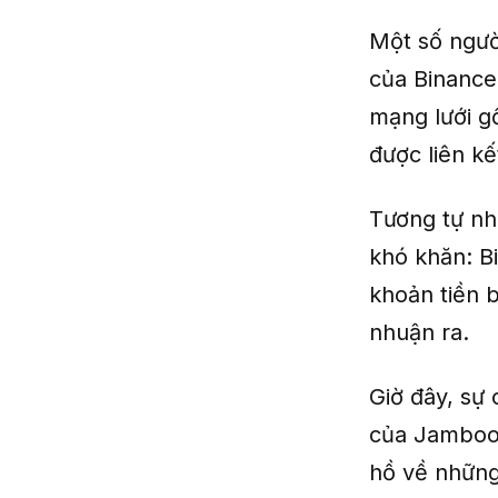
Một số người
của Binance
mạng lưới g
được liên kế
Tương tự như
khó khăn: Bi
khoản tiền b
nhuận ra.
Giờ đây, sự
của Jamboo 
hồ về những 