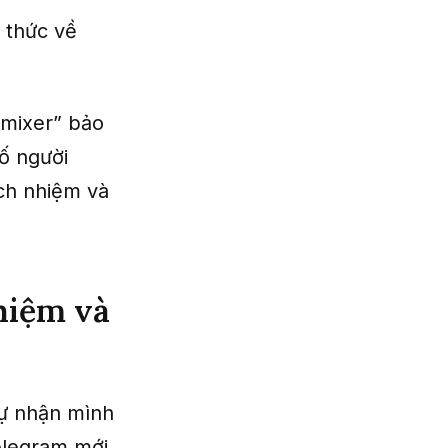
 thức về
“mixer” bảo
ố người
ách nhiệm và
hiệm và
tự nhận mình
elegram mới