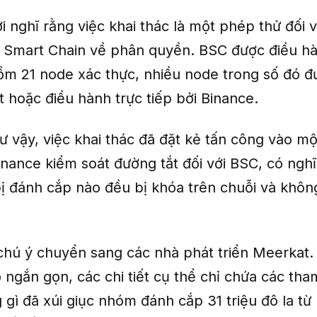
 nghĩ rằng việc khai thác là một phép thử đối 
 Smart Chain về phân quyền. BSC được điều h
ồm 21 node xác thực, nhiều node trong số đó đ
t hoặc điều hành trực tiếp bởi Binance.
 vậy, việc khai thác đã đặt kẻ tấn công vào mộ
nance kiểm soát đường tắt đối với BSC, có nghĩ
ị đánh cắp nào đều bị khóa trên chuỗi và không 
 chú ý chuyển sang các nhà phát triển Meerkat
ngắn gọn, các chi tiết cụ thể chỉ chứa các th
gì đã xúi giục nhóm đánh cắp 31 triệu đô la từ