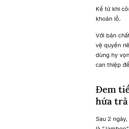
Kể từ khi c
khoản lỗ.
Với bản chấ
vệ quyền ri
dùng hy vọn
can thiệp đ
Đem tiề
hứa trả 
Sau 2 ngày,
là “Jamboo”