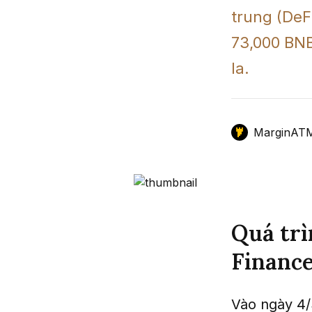
trung (DeF
GameFi
Mô Hình Biểu Đồ Giá
Sàn Giao Dịch
73,000 BNB 
Công Cụ Đầu Tư
la.
MarginAT
Quá trì
Financ
Vào ngày 4/3