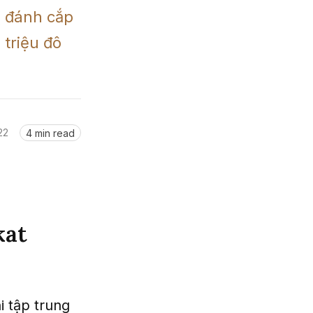
 đánh cắp 
triệu đô 
22
4 min read
kat
i tập trung