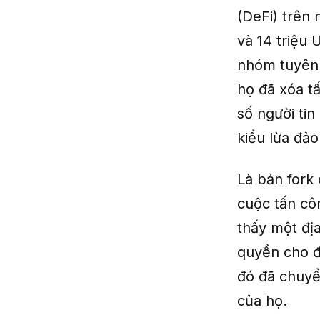
(DeFi) trên
và 14 triệu 
nhóm tuyên 
họ đã xóa tấ
số người ti
kiểu lừa đảo
Là bản fork 
cuộc tấn côn
thấy một đị
quyền cho đị
đó đã chuyể
của họ.