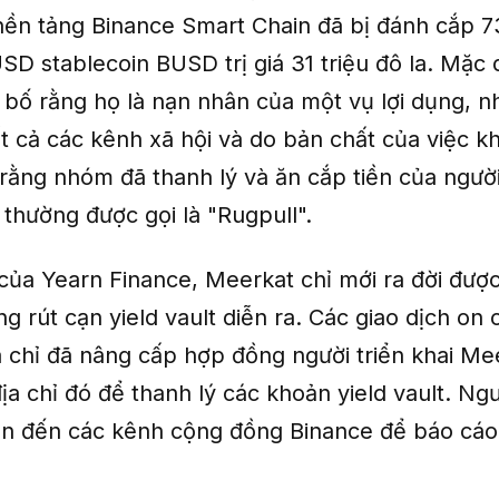
 nền tảng Binance Smart Chain đã bị đánh cắp 
USD stablecoin BUSD trị giá 31 triệu đô la. Mặc
bố rằng họ là nạn nhân của một vụ lợi dụng, n
t cả các kênh xã hội và do bản chất của việc kh
n rằng nhóm đã thanh lý và ăn cắp tiền của ngườ
 thường được gọi là "Rugpull".
của Yearn Finance, Meerkat chỉ mới ra đời được 
g rút cạn yield vault diễn ra. Các giao dịch on 
a chỉ đã nâng cấp hợp đồng người triển khai Me
a chỉ đó để thanh lý các khoản yield vault. Ng
n đến các kênh cộng đồng Binance để báo cáo 