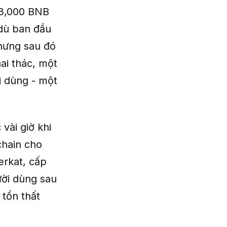
73,000 BNB
 dù ban đầu
hưng sau đó
ai thác, một
i dùng - một
vài giờ khi
chain cho
erkat, cấp
ười dùng sau
tổn thất