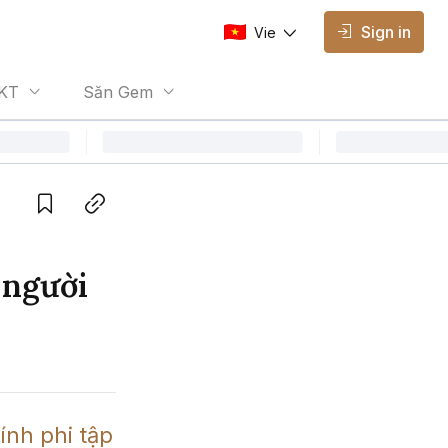
Sign in
Vie
AVAILABLE EDITIONS
KT
Săn Gem
Vie
Vietnamese
Save
Copy link
 người
nh phi tập 