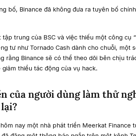
ông bố, Binance đã không đưa ra tuyên bố chính
t tập trung của BSC và việc thiếu một công cụ 
êng tư như Tornado Cash dành cho chuỗi, một s
g rằng Binance sẽ có thể theo dõi bên chịu tr
ể giảm thiểu tác động của vụ hack.
n của người dùng làm thử ng
lại?
 hôm nay một nhà phát triển Meerkat Finance 
 đã đăng một thông báo ngắn trên một kênh T