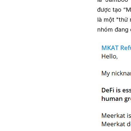
được tạo “M
là một "thử
nhóm đang c