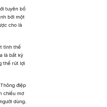
với tuyên bố
ành bởi một
ược cho là
t tình thế
a là bất kỳ
thể rút lợi
. Thông điệp
am chiếu mơ
 người dùng.