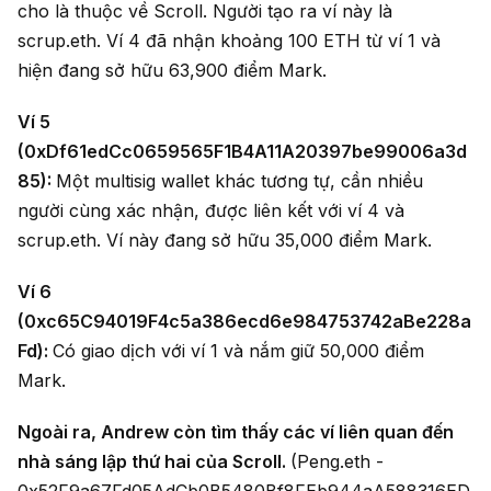
cho là thuộc về Scroll. Người tạo ra ví này là
scrup.eth. Ví 4 đã nhận khoảng 100 ETH từ ví 1 và
hiện đang sở hữu 63,900 điểm Mark.
Ví 5
(0xDf61edCc0659565F1B4A11A20397be99006a3d
85):
Một multisig wallet khác tương tự, cần nhiều
người cùng xác nhận, được liên kết với ví 4 và
scrup.eth. Ví này đang sở hữu 35,000 điểm Mark.
Ví 6
(0xc65C94019F4c5a386ecd6e984753742aBe228a
Fd):
Có giao dịch với ví 1 và nắm giữ 50,000 điểm
Mark.
Ngoài ra, Andrew còn tìm thấy các ví liên quan đến
nhà sáng lập thứ hai của Scroll.
(Peng.eth -
0x52F9a67Fd05AdCb0B5480Bf8FEb944aA588316ED