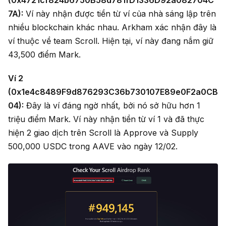
(0x4721cf824b6750B58d781fD1336D92a082704C
7A):
Ví này nhận được tiền từ ví của nhà sáng lập trên
nhiều blockchain khác nhau. Arkham xác nhận đây là
ví thuộc về team Scroll. Hiện tại, ví này đang nắm giữ
43,500 điểm Mark.
Ví 2
(0x1e4c8489F9d876293C36b730107E89e0F2a0CB
04):
Đây là ví đáng ngờ nhất, bởi nó sở hữu hơn 1
triệu điểm Mark. Ví này nhận tiền từ ví 1 và đã thực
hiện 2 giao dịch trên Scroll là Approve và Supply
500,000 USDC trong AAVE vào ngày 12/02.