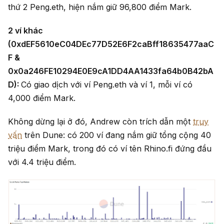
thứ 2 Peng.eth, hiện nắm giữ 96,800 điểm Mark.
2 ví khác
(0xdEF5610eC04DEc77D52E6F2caBff18635477aaC
F &
0x0a246FE10294E0E9cA1DD4AA1433fa64b0B42bA
D):
Có giao dịch với ví Peng.eth và ví 1, mỗi ví có
4,000 điểm Mark.
Không dừng lại ở đó, Andrew còn trích dẫn một
truy
vấn
trên Dune: có 200 ví đang nắm giữ tổng cộng 40
triệu điểm Mark, trong đó có ví tên Rhino.fi đứng đầu
với 4.4 triệu điểm.