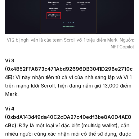
Ví 2 bị nghi vấn là của team Scroll với 1 triệu điểm Mark. Nguồn:
NFTCopilot
Ví 3
(0x4852FFA873c471Abd92696DB3041D298e2710c
4E):
Ví này nhận tiền từ cả ví của nhà sáng lập và Ví 1
trên mạng lưới Scroll, hiện đang nắm giữ 13,000 điểm
Mark.
Ví 4
(0xbdA143d49da40C2cDA27c40edfBbe8A0D4AE0
cBc):
Đây là một loại ví đặc biệt (multisig wallet), cần
nhiều người cùng xác nhận mới có thể sử dụng, được