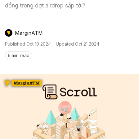
Nến & Price Action
Kinh Nghiệm Đầu Tư
Sign in
đồng trong đợt airdrop sắp tới?
GameFi
Mô Hình Biểu Đồ Giá
Sàn Giao Dịch
MarginATM
Công Cụ Đầu Tư
Published
Oct 19 2024
Updated
Oct 21 2024
6 min read