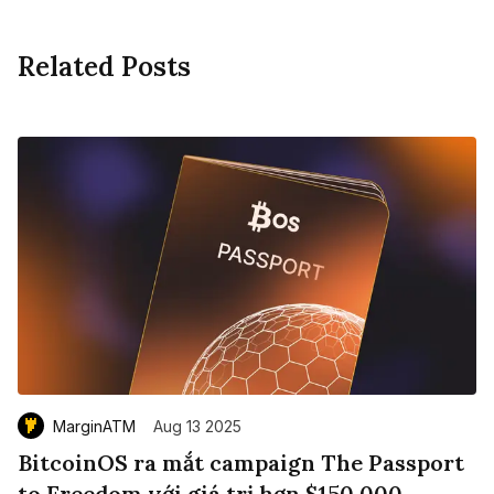
Related Posts
MarginATM
Aug 13 2025
BitcoinOS ra mắt campaign The Passport
to Freedom với giá trị hơn $150,000