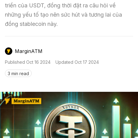
Nến & Price Action
Kinh Nghiệm Đầu Tư
Sign in
triển của USDT, đồng thời đặt ra câu hỏi về 
những yếu tố tạo nên sức hút và tương lai của 
GameFi
Mô Hình Biểu Đồ Giá
Sàn Giao Dịch
đồng stablecoin này.
Công Cụ Đầu Tư
MarginATM
Published
Oct 16 2024
Updated
Oct 17 2024
3 min read