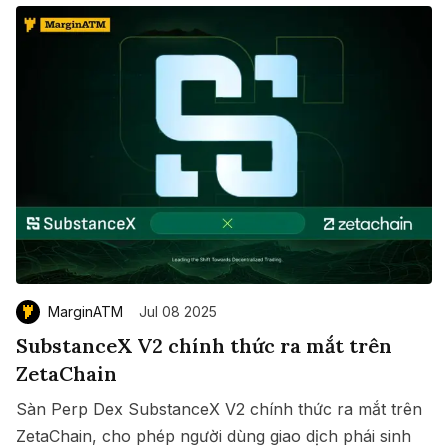
MarginATM
Jul 08 2025
SubstanceX V2 chính thức ra mắt trên
ZetaChain
Sàn Perp Dex SubstanceX V2 chính thức ra mắt trên
ZetaChain, cho phép người dùng giao dịch phái sinh